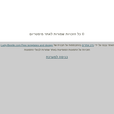
© כל הזכויות שמורות לאתר מיסטריום
האתר נבנה על ידי
נדב אתרים
בהתבססות על תבנית של
Lady-Beetle.com Free templates and design
.
הזכויות על התמונות המופיעות באתר שמורות לבעלי התמונות
כניסה למערכת