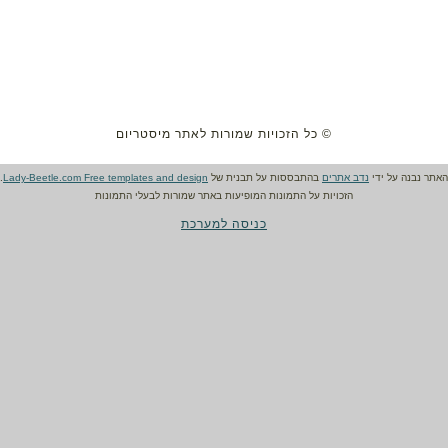
© כל הזכויות שמורות לאתר מיסטריום
האתר נבנה על ידי
נדב אתרים
בהתבססות על תבנית של
Lady-Beetle.com Free templates and design
.
הזכויות על התמונות המופיעות באתר שמורות לבעלי התמונות
כניסה למערכת