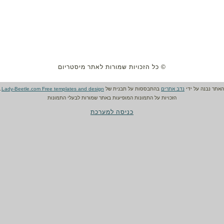
© כל הזכויות שמורות לאתר מיסטריום
האתר נבנה על ידי
נדב אתרים
בהתבססות על תבנית של
Lady-Beetle.com Free templates and design
.
הזכויות על התמונות המופיעות באתר שמורות לבעלי התמונות
כניסה למערכת