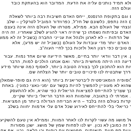
לא תמיד נותנים עליה את הדעת. המדובר הוא בהעתקת כובד
ולם הזה.
ם וגם בתקופת הרנסנס, ייחס האדם חשיבות רבה ביותר לשאלת
הזה נתפס, כלשונם של חז"ל, כפרוזדור המוביל לטרקלין – שלב
נצחי של העולם הבא. ממילא, מטרתו של העולם הזה אינה בעצם
אדם ובפיתוח נשמתו כך שיהיה ראוי להגיע לשלב שאחריו. זה היה
ל הדתות – לא לארגן ולנהל את ענייני החברה (בשביל זה לא ממש
 האדם יותר מדי עובדות על העולם (בשביל זה יש מדע), אלא
 טובים כפי רצון האל ולזכות בכך לחיי העוה"ב.
. אין דבר וודאי יותר בחיים, מאשר הידיעה שיום אחד נמות. עבור
יעה הזו היתה מוחשית ביותר. ואם אנחנו הולכים למות, הדבר
ות הוא להתכונן לכך בצורה הטובה ביותר, לאסוף כמה שיותר מידע
דרך שתבטיח לנו סיכויים טובים יותר של הצלחה שם.
וסופיה הומאניסטית ליברטריאנית ביותר (הוא היה גם סופר-שמאלן
וא לא מעוניין להמשיך להיות בקשר עם ימני-נאצי כמוני). באחת
 כך שצריך להתייחס למציאות הריאלית כפי שהיא, ולא להתעסק
 אמרתי לו בתגובה, שהמוות הוא הדבר הריאלי ביותר שקיים,
ות בעולם הזה בלבד – היא הבריחה הגדולה ביותר מן המציאות.
כריאלי בלי להתייחס לאירוע שכל אדם עלי אדמות יחווה בשלב
ל מושג מה עשוי לקרות לנו לאחר המוות, וממילא אין טעם להשקיע
זה כמובן לא נכון. יש לנו לפחות שמץ של מושג. ישנן מסורות
ויות סף מוות, סיאנסים, מפגשים עם רוחות וכן הלאה. נכון, אף אח