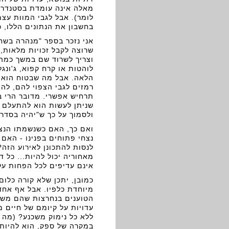
מאלה אינה עומדת בסטנדרט
לומר). אבל לגבי המוות עצמ
בחשבון את הנתונים הללו, 
אני נזכר בספר "מנהרה בשחק
שרוצה לקבל זכויות מלאות, 
וצריך לשרוד שם במשך כמה 
לוהטות או קרח קפוא, ג'ונג
הלאה. אבל מה שבטוח הוא, 
רמזים לגבי הצפוי להם, לה
תרחיש אפשרי. מדובר הרי ב
שניתן לעשות הוא להתעלם מ
ולסמוך על כך ש"יהיה בסדר"
ואם כך, האם כשנשמתו הנצח
נצחי פתוחים בפנינו - האם 
לנסות להתכונן לאירוע הזה?
מאחוריה יכול להיות... כל 
אינם עדיפים לכל הפחות ע
כמובן, יתכן שלא קורה כלום
מיוחדת כלפיו. אבל אף אחד
הטוענים בנחרצות שהם משוכ
עדויות על קיומם של חיים 
ללא כל נימוק משכנע? (מה 
במקרה של ספק, הוא להיות 