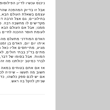
ניכנס עכשיו לדיון הפילוסופי
אבל זו בדיוק המהפכה שהתח
עצמם בשאלת העולם הבא, וה
בחילוניים; גם אצל הרבה ד
מקדישים לו מחשבה רבה. כמ
ממנו; אבל אם העולם הבא אכ
לעומת חוסר ההכנה לחיים ב"
האדם המודרני מתעלם מהמוו
איתו יום יום, האדם בן זמנ
מגיע, מתייחסים אליו כאל ת
מתים בד"כ בבתי חולים, לא
המוות. אבל בסופו של דבר, 
לברר כמיטב יכולתנו מה זה א
אז אם אתם בטוחים במאה אח
חשוב מה תעשו – שיהיה לכם
אם יש לכם ספק כלשהו, כדאי
שניתן להקל בה ראש.