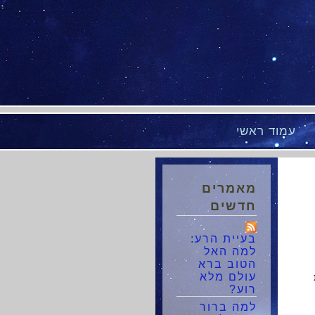
עמוד ראשי
מאמרים
חדשים
בעיית הרע:
למה האל
הטוב ברא
עולם מלא
רוע?
למה ברור