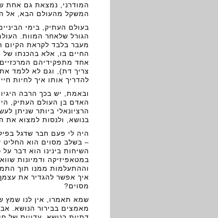
המודרני, נמצאת גם אחת ש
המשקל מהעולם הבא, אל הע
בעולם העתיק, בימי הביניי
הגורל שלאחר המוות. העולם 
מעבר בלבד לקראת הקיום ה
החיים בו, אלא בהכנתו של ה
אחד מתפקידיהם המרכזיים ש
צריך דת), וגם לא ללמד את
להדריך אותו איך לחיות חיים
ובאמת, יש בכך הרבה היגיון
האדם בן העולם העתיק, היד
הרציונאלי ביותר שניתן לעש
בנושא, ולנסות למצוא את ה
היה לי פעם חבר שדגל בפיל
– בשלב מסוים הוא החליט שה
השיחות בינינו הוא דבר על
במטאפיזיקה ודמיונות שווא.
וההתעלמות ממנו תוך התמקד
איך אפשר להגדיר את עצמך 
מסוים?
שמא תאמרו, אין לנו שמץ ש
מאמצים בבירור הנושא. אבל 
דתיות בנושא, עדויות של חו