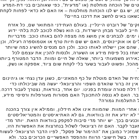
ים של הוכחה מוחלטת (או "מדעית", כפי שאוהבים בני דת-המדע
ו, יש גם יש לנו הוכחות מוחלטות – אז האם לא כדאי לפחות לקחת
כשאנו באים לחשב את דרכנו בחיים?
ים" של רוברט היינליין. בעולם העתידני המתואר שם, כל אזרח
חייב לעבור מבחן הישרדות, בו הוא נשלח לכוכב לכת בלתי ידוע
ימים. לנבחנים אין מושג מה מצפה להם באותו כוכב: מדבריות
לים או אוקיינוסים, האם יש שם חיות טרף או אטמוספרה רעילה, וכן
שהם אכן יישלחו לאותו כוכב. ולכן הם מנסים להשיג כמה שיותר
יאחז בכל פיסת מידע או השערה, ולנסות להכין את עצמם לכל
אירוע משמעותי ביותר, שאלה של חיים ומוות. הדבר המטורף ביותר
הכל, ופשוט לעבור בשער בלי לקחת שום ציוד, אספקה או נשק,
.
ית של האדם מוטלת על כף המאזניים, כשגן עדן נצחי או גיהינום
אין זה ברור שהאדם השפוי והרציונאלי יעשה מה שביכולתו כדי
 דלת סגורה עומדת בפנינו. יום אחד, בוודאות, נצטרך לעבור דרכה.
דבר. האם לא ננסה להתכונן? האם מסורות מעורפלות ורסיסי מידע,
ל התעלמות גמורה?
 אחרי המוות. שהמוות אינו אלא חידלון, וממילא אין צורך בהכנה
 לא יודע את זה בוודאות, גם לא האתיאיסטים והמטריאליסטים
נעים בכך. יש יותר מדי סיבות לפקפק בוודאות הזאת. יותר מדי
מעבר לקבר. האם זה רציונאלי לשלול בנחרצות את האפשרות הזו,
שמזכיר כמובן את "ההימור של פסקל", לפיו הדבר הרציונאלי לעשות
דתי, בשל חישובי הרווח וההפסד האפשריים הכרוכים בכך. ולא