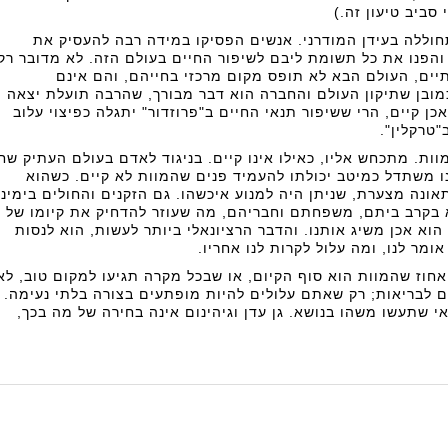
 סביב טיעון זה.)
וללה בעידן המודרני. אנשים הפסיקו במידה רבה להעסיק את
פנו את כל תשומת ליבם לשיפור החיים בעולם הזה. לא מדובר רק
תיים, העולם הבא לא תופס מקום מרכזי בחייהם, והם אינם
ובן שתיקון העולם והחברה הוא דבר מבורך, שהרבה תועלת יצאה
ן קיים, הרי ששיפור תנאי החיים ב"פרוזדור" יתגלה כפיצוי עלוב
טרקלין".
ת. מתכחש אליו, כאילו אינו קיים. בניגוד לאדם בעולם העתיק שח
נו משתדל כמיטב יכולתו להעמיד פנים שהמוות לא קיים. כשהוא
אונה מצערת, שניתן היה למנוע איכשהו. גם הזקנים והחולים בימינו
 בקרב ביתם, משפחתם וחבריהם, מה שעוזר להדחיק את קיומו של
הוא אכן משיג אותנו. והדבר הרציונאלי ביותר לעשות, הוא לנסות
ומר לנו, ומה עלול לקרות לנו אחריו.
וז שהמוות הוא סוף הקיום, או שבכל מקרה תגיעו למקום טוב, לא
 לבריאות; רק שאתם עלולים להיות מופתעים בצורה בלתי נעימה.
 שתעשו משהו בנושא. גן עדן וגיהינום אינה בחירה של מה בכך,