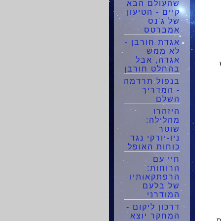
שהעולם הבא
קיים - הטיעון
של ג'נס
אמברטס
אגדת חורבן -
לא ממש
אגדה, אבל
בהחלט חורבן
בנפול תרדמה
- המדריך
השלם
היזהרו
מהלילה:
שוטר
ניו-יורקי נגד
כוחות האופל
חיי עם
הרוחות:
הרפתקאותיו
של בלעם
המודרני
דרכון ליקום -
המחקר יוצא
ת