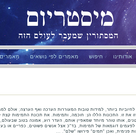
מיסטריום
המסתורין שמעבר לעולם הזה
אודותינו
חיפוש
מאמרים לפי נושאים
מאמרים
 לחיוביות ביותר, למידות טובות המעוררות הערכה ואף הערצה; אולם למ
ו את זו. התכונות הללו הן: חוכמה, ותמימות. את תכונת התמימות קצת ק
ים, אותו טוהר מיוחד שמאפיין אותם, העדר רוע, אמונה בטוב שבעולם, 
 לפעמים דוגמאות של תמימות, בד"כ אצל אנשים פשוטים, כפריים או בע
פנימית, ואכן "תמים" פירושו "שלם". ...