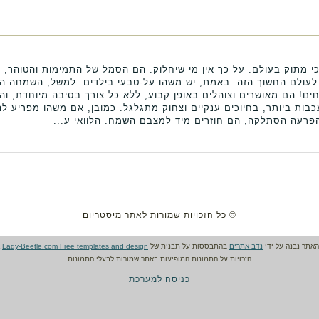
י מתוק בעולם. על כך אין מי שיחלוק. הם הסמל של התמימות והטוהר, 
 לעולם החשוך הזה. באמת, יש משהו על-טבעי בילדים. למשל, השמחה ה
חים! הם מאושרים וצוהלים באופן קבוע, ללא כל צורך בסיבה מיוחדת,
ות ביותר, בחיוכים ענקיים וצחוק מתגלגל. כמובן, אם משהו מפריע לה
פרעה הסתלקה, הם חוזרים מיד למצבם השמח. הלוואי ע...
© כל הזכויות שמורות לאתר מיסטריום
האתר נבנה על ידי
נדב אתרים
בהתבססות על תבנית של
Lady-Beetle.com Free templates and design
.
הזכויות על התמונות המופיעות באתר שמורות לבעלי התמונות
כניסה למערכת