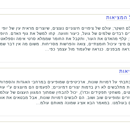
המציאות
ם השקר; עולם של ציפויים חיצוניים נוצצים, שיוצרים מראית עין של יופ
רבדים שלמים של גועל, כיעור וזוועה. קחו למשל את גוף האדם. היופי
; קלף מהאדם את העור, ותקבל את החומר שממלא סרטי אימה וספלאטר.
 מיצי עיכול חומצתיים, צואה והפרשות מסריחות. משום מה אין דבר שמע
ראה מבפנים. כנראה שלעמוד מול עצמך כפי...
אות
תבתי על דמויות שונות, ארכיטיפים שמופיעים במרחבי האגדות והספרות,
נות מתלבשים לא רק בדמות יצורים דמיוניים; לפעמים הם מיוצגים ע"י עו
ם, משחקי תפקידים וכדו'), יכול להבחין שמתוך המגוון העצום של עולמ
רים ומופיעים שוב ושוב. הם לובשים דמויות שונות, אבל מבטאים את אות
בעולמנו. במאמר הבא אציג שמונה מאותם עולמ...