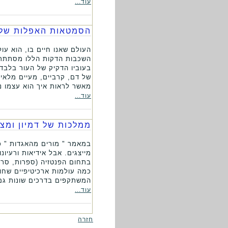
עוד...
הסמטאות האפלות של 
העולם שאנו חיים בו, הוא עול
השכבות הדקות הללו מסתתרים 
בעוביו הדקיק של העור בלבד
של דם, קרביים, מעיים מלאים
מאשר לראות איך הוא עצמו נ
עוד...
ממלכות של דמיון ומצי
במאמר " מורים מהאגדות " כ
מייצגים. אבל אידיאות ורעיו
בתחום הפנטזיה (ספרות, סרטי
כמה עולמות ארכיטיפיים שחוז
המשתקפים בדרכים שונות גם 
עוד...
חזרה