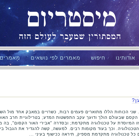
מיסטריום
המסתורין שמעבר לעולם הזה
אודותינו
חיפוש
מאמרים לפי נושאים
מאמרים
ן?
ף. שני הכוחות הללו מתוארים פעמים רבות, כשרויים במאבק אחד מול הש
ו הקסם שבעולם הולך ודועך עקב התפשטות המדע; בטרילוגיית חרב האו
 המיוסדת על טכנולוגיה מתקדמת; ובסדרה "אבירי האור הקסום", בה מ
כנולוגיה. וכך בעוד מקומות רבים. למעשה, קשה להגדיר את הגבול בין 
כל טכנולוגיה מתקדמת מספיק, תיראה ככישוף בעיני ...