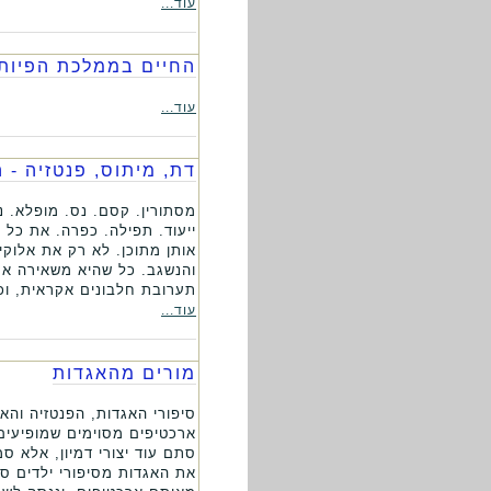
עוד...
החיים בממלכת הפיות
עוד...
דת, מיתוס, פנטזיה -
מסתורין. קסם. נס. מופלא. נ
ייעוד. תפילה. כפרה. את כל
אותן מתוכן. לא רק את אלוק
והנשגב. כל שהיא משאירה אחר
תערובת חלבונים אקראית, וכל 
עוד...
מורים מהאגדות
סיפורי האגדות, הפנטזיה והאי
ארכטיפים מסוימים שמופיעים 
סתם עוד יצורי דמיון, אלא 
את האגדות מסיפורי ילדים סת