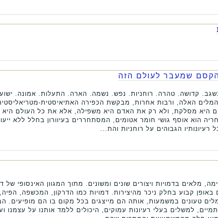
 הקסם שמעבר לעולם הזה
שגב. קדושה. טהרה. רוחניות. נפש. נשמה. הארה. התעלות. אמונה. ישוע
 המלים האלה, ורבות אחרות, מבקשת הכפירה האתיאיסטית-מטריאליסטית 
ים היא מסלקת, ולא רק את האדם היא משפילה, אלא את כל העולם היא 
יה הוא אוסף גושי חומר אטומים, המסתחררים בעיוורון בחלל ללא ייעוד
רעיונותיו הגבוהים על רוחניות והת...
מה, מלאים בדמויות ויצורים שונים ומשונים. מתוך המגוון האינסופי של דמ
באופן קבוע בחלק ניכר מהיצירות. דמויות כמו הדרקון, המכשפה, הפיה, 
סמלים טעונים במשמעות, אותה הם מייצגים בכל מקום בו הם מופיעים. ה
מיים, למשלים בעלי רעיונות עמוקים, היכולים ללמד אותנו על עצמנו וע