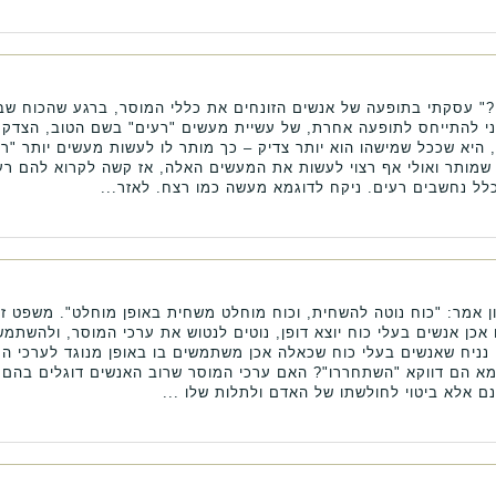
" עסקתי בתופעה של אנשים הזונחים את כללי המוסר, ברגע שהכוח ש
י להתייחס לתופעה אחרת, של עשיית מעשים "רעים" בשם הטוב, הצדק או
היא שככל שמישהו הוא יותר צדיק – כך מותר לו לעשות מעשים יותר "רע
 שמותר ואולי אף רצוי לעשות את המעשים האלה, אז קשה לקרוא להם רע
לל נחשבים רעים. ניקח לדוגמא מעשה כמו רצח. לאזר...
ון אמר: "כוח נוטה להשחית, וכוח מוחלט משחית באופן מוחלט". משפט ז
כן אנשים בעלי כוח יוצא דופן, נוטים לנטוש את ערכי המוסר, ולהשתמ
 נניח שאנשים בעלי כוח שכאלה אכן משתמשים בו באופן מנוגד לערכי ה
א הם דווקא "השתחררו"? האם ערכי המוסר שרוב האנשים דוגלים בהם,
ם אלא ביטוי לחולשתו של האדם ולתלות שלו ...