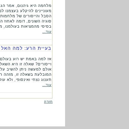
מלחמה היא גיהנום, אמר הגנר
מעוניינים להיקלע בעצמנו 
הסבל והייסורים של מלחמות
סוגיה השונים, דומה לאחוז 
בסיסי מהמציאות בעולמנו, מ
עוד...
בעיית הרע: למה האל 
אז למה באמת יש רוע בעולם? 
וייסורים? שאלה זו היא השא
אולם למעשה ניתן להשיב עלי
המובלעת בשאלה זו, מזהה רו
תענוג נצחי ואינסופי, ולא עו
עוד...
חזרה