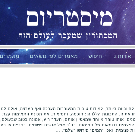
מיסטריום
המסתורין שמעבר לעולם הזה
אודותינו
חיפוש
מאמרים לפי נושאים
מאמרים
 לחיוביות ביותר, למידות טובות המעוררות הערכה ואף הערצה; אולם למ
ו את זו. התכונות הללו הן: חוכמה, ותמימות. את תכונת התמימות קצת ק
ים, אותו טוהר מיוחד שמאפיין אותם, העדר רוע, אמונה בטוב שבעולם, 
 לפעמים דוגמאות של תמימות, בד"כ אצל אנשים פשוטים, כפריים או בע
פנימית, ואכן "תמים" פירושו "שלם". ...