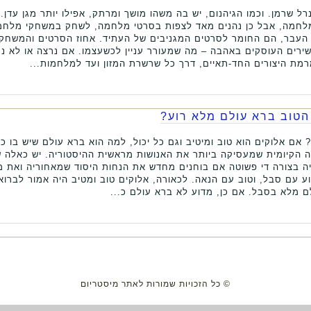
ל שרמן. וכמו הגיהנום, יש בה משהו מושך ומרתק, אפילו יותר מגן עדן.
למלחמה, אבל כן נהנים מאד לצפות בסרטי מלחמה, לשחק במשחקי מלחמ
 העבר, הם החומר לסרטים המגניבים של העתיד. אחוז הסרטים והמשחק
השירים העוסקים באהבה – מה שמעורר עניין לכשעצמו. אם נרצה או לא 
רמת היצורים החד-תאיים, דרך כל שרשרת המזון ועד למלחמות...
הטוב ברא עולם מלא רוע?
אם אלוקים הוא טוב ומיטיב וגם כל יכול, למה הוא ברא עולם שיש בו כ
לה הקיומית שמעסיקה ביותר את האנושות מראשית ההיסטוריה. יש כאלה ש
ה בצורה די פשוטה אם בוחנים מחדש את הנחות היסוד שמאחוריה ואת מה
ע עם סבל, וטוב עם הנאה. לכאורה, אלוקים טוב ומטיב היה אמור לברוא
לם מלא בסבל. אם כן, מדוע לא ברא עולם כ...
© כל הזכויות שמורות לאתר מיסטריום