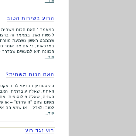
עוד...
הרוע בשירות הטוב
במאמר " האם הכוח משחית ?
לעשות זאת. במאמר זה ברצונ
שממבט ראשון נשמעת מוזרה, 
במרכאות, כי אם אנו אומרים
הכוונה היא למעשים שבדרך כ
עוד...
האם הכוח משחית?
ההיסטוריון הבריטי לורד אקט
האחת, שאלה עובדתית: האם א
השניה, שאלה פילוסופית: אם
משום שהם "הושחתו" – או שמ
לטוב ולצדק – או שמא הם אינ
עוד...
רוע נגד רוע