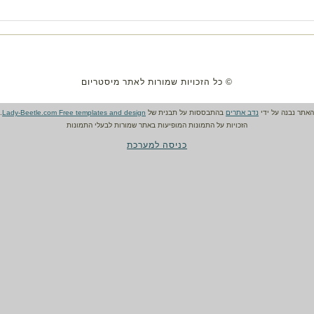
© כל הזכויות שמורות לאתר מיסטריום
האתר נבנה על ידי
נדב אתרים
בהתבססות על תבנית של
Lady-Beetle.com Free templates and design
.
הזכויות על התמונות המופיעות באתר שמורות לבעלי התמונות
כניסה למערכת