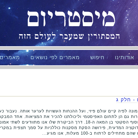
מיסטריום
המסתורין שמעבר לעולם הזה
אודותינו
חיפוש
מאמרים לפי נושאים
מאמרים
- חלק ג
נה לפיה קיים עולם פיזי, ועל ההנחות העשויות לערער אותה. נעבור כ
רות גם הן לתחום האפיסטמי וליכולתנו להכיר את המציאות. אחד המבקר
המדעית היה דיוויד יום, הפילוסוף הסקוטי בן המאה ה-18. דרך הביקורת שלו אנו
נדוקציה המדעית, פירושה הסקת מסקנות כוללניות על סמך תצפית במקרי
ם לרתוח ב-100 מעלות, אנו מגיע...