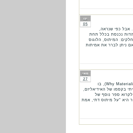
ינו
05
 אבל כפי שנראה,
דות נכנסת בכלל תחת
לקים: המיתוס, הלוגוס
האם ניתן לברר את אמיתות
מאי
27
לפני כשנה וחצי התוודעתי לברנרדו קסטרופ דרך ספרו " למה מטריאליזם זה חרטא " (Why Materialism is Baloney), בו
תי בקסמו של האידיאליזם,
לקרוא ספר נוסף של
רת המשנה של הספר היא "על מיתוס דתי, אמת