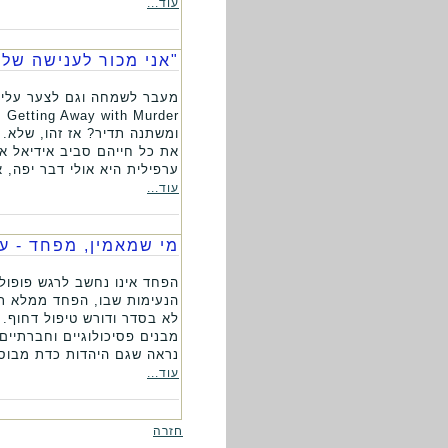
עוד...
"אני מכור לענישה שלך
ומשתנה תדיר? אז זהו, שלא.
את כל חייהם סביב אידיאל אח
ערפילית היא אולי דבר יפה, א
עוד...
מי שמאמין, מפחד - ע
הפחד אינו נחשב לרגש פופולא
הנעימות שבו, הפחד ממלא תפ
לא בסדר ודורש טיפול דחוף. 
מבנים פסיכולוגיים וחברתיי
נראה שגם היהדות כדת מבוס
עוד...
חזרה