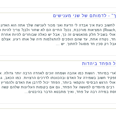
" - לדמותם של שני מענישים
Roach, Getting Away with Murder) המציאות מורכבת, נכון? החיים הם לא שחור ולבן? צריך
 אולי בשביל חלק מהאנשים זה כך, אבל יש כאלה שבוחרים להיות אחרת 
ד, נקודה אחת, עד שהם הופכים להתגלמות חיה של אותו רעיון. אצלם אי
בל רק סכין חד מסוגל לחתוך. יש ...
ל הפחד ביהדות
רי במיוחד. רגשות כמו אהבה ושמחה זוכים לאהדה הרבה יותר גדולה. א
קיד חשוב בשמירה על האדם ובהכוונתו לדרכים הרצויות. כמו הכאב, 
אולי הרגש הבסיסי והקמאי ביותר, הפחד יכול לדרבן את האדם ולהמריץ א
ם רבים מיוסדים למעשה על הפחד, גם אם בקומות העליונות שלהם קשה 
סת במידה רבה על פחד, ואיך מתבטא הדבר בהיבטים...