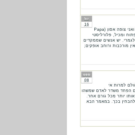
יול
16
מעבר לשמחה וגם לצער עלי לחשוב כעת איך אבדה לי הדעת ואני מכור לענישה שלך אתה הוא האדון ואני צופה אסון (Papa
 להיות פתוח ומכיל, פלורליסטי
לגמרי. יש אנשים שממקדים
ן מורכבות ורוחב אופקים;
ספט
08
ולם למרות אי
גם הפחד משדר לאדם שמשהו
ותו יותר מכל גורם אחר.
להבחין בכך. במאמר הבא