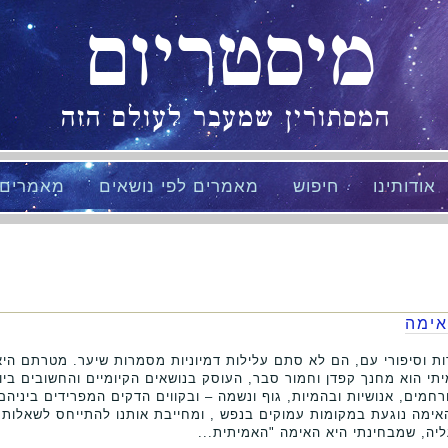
מיסטריום
המסתורין שמעבר לעולם הזה
אודותינו
חיפוש
מאמרים לפי נושאים
מאמרים
אימה
דות וסיפורי עם, הם לא סתם עלילות דמיוניות מסמרות שיער. מטרתם הי
תי הוא מחנך קפדן וחמור סבר, העוסק בנושאים הקיומיים והחשובים ביותר
רחמים, אנושיות ובהמיות, גוף ונשמה – ובקווים הדקים המפרידים ביניה
אימה נוגעת במקומות עמוקים בנפש , ומחייבת אותנו להתייחס לשאלות 
יה, שמבחינתי היא האימה "האמיתית...