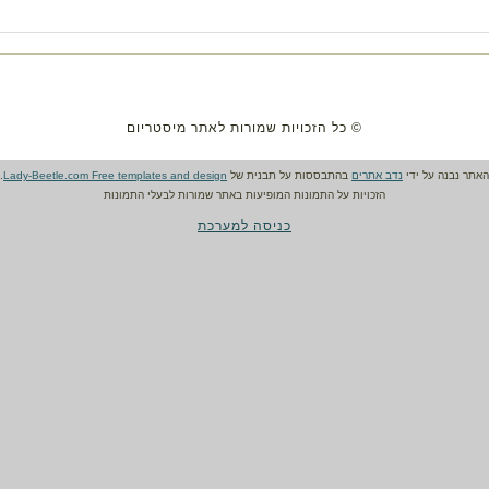
© כל הזכויות שמורות לאתר מיסטריום
האתר נבנה על ידי
נדב אתרים
בהתבססות על תבנית של
Lady-Beetle.com Free templates and design
.
הזכויות על התמונות המופיעות באתר שמורות לבעלי התמונות
כניסה למערכת