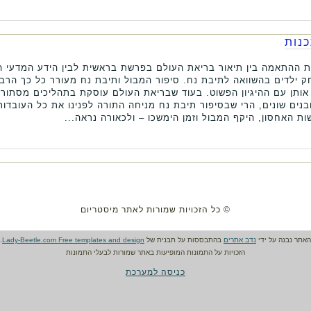
נות
ההתאמה בין תיאור בריאת העולם בפרשת בראשית לבין הידע המדעי ה
ילדים בהשוואה לתיבת נח. סיפור המבול ותיבת נח מעורר כל כך הרבה 
 אותן עם ההיגיון הפשוט. בעוד שבריאת העולם עוסקת בתהליכים מסתור
נים שונים, הרי שבסיפור תיבת נח מניחה התורה לפנינו את כל העובדות
ת האחסון, היקף המבול וזמן הימשכו – ולכאורה נראה...
© כל הזכויות שמורות לאתר מיסטריום
האתר נבנה על ידי
נדב אתרים
בהתבססות על תבנית של
Lady-Beetle.com Free templates and design
.
הזכויות על התמונות המופיעות באתר שמורות לבעלי התמונות
כניסה למערכת