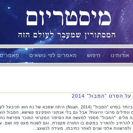
מיסטריום
המסתורין שמעבר לעולם הזה
אודותינו
חיפוש
מאמרים לפי נושאים
מאמרים
ל הסרט "המבול" 2014
מבחינתי, התגלית המרעישה ביותר בסרט "המבול" (Noah, 2014) היתה שסבא של
נפילים מרובי זרועות? אבל גם בלי אנתוני הופקינס קשישא, המבול הו
ה מלים. "המבול" מספר למעשה את הסיפור המקראי המוכר מפרשת נח, א
ות להרחיב ולהאריך במקום בו התורה מקצרת, וגם לשנות מעט פה ושם. 
 ולפרשנות אלפי שנים לאחר כתיבתו, מעידה לכשעצ...