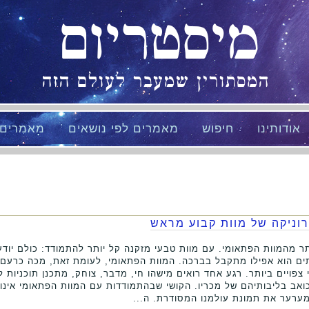
מיסטריום
המסתורין שמעבר לעולם הזה
אודותינו
חיפוש
מאמרים לפי נושאים
מאמרים
רוניקה של מוות קבוע מראש
ר מהמוות הפתאומי. עם מוות טבעי מזקנה קל יותר להתמודד: כולם יודע
תים הוא אפילו מתקבל בברכה. המוות הפתאומי, לעומת זאת, מכה כרעם בי
צפויים ביותר. רגע אחד רואים מישהו חי, מדבר, צוחק, מתכנן תוכניות ל
וכואב בליבותיהם של מכריו. הקושי שבהתמודדות עם המוות הפתאומי אינו
מערער את תמונת עולמנו המסודרת. ה...