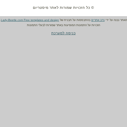
© כל הזכויות שמורות לאתר מיסטריום
האתר נבנה על ידי
נדב אתרים
בהתבססות על תבנית של
Lady-Beetle.com Free templates and design
.
הזכויות על התמונות המופיעות באתר שמורות לבעלי התמונות
כניסה למערכת