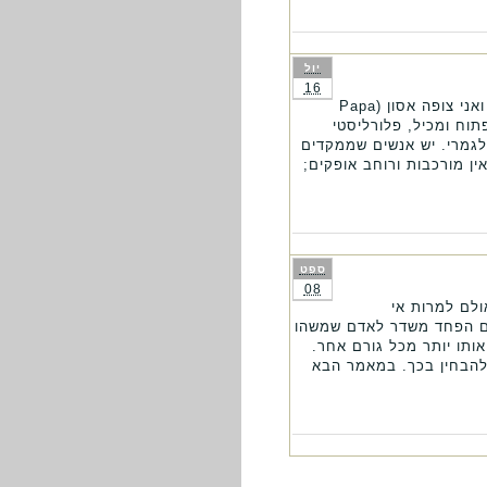
יול
16
מעבר לשמחה וגם לצער עלי לחשוב כעת איך אבדה לי הדעת ואני מכור לענישה שלך אתה הוא האדון ואני צופה אסון (Papa
 להיות פתוח ומכיל, פלורליסטי
לגמרי. יש אנשים שממקדים
ן מורכבות ורוחב אופקים;
ספט
08
ולם למרות אי
גם הפחד משדר לאדם שמשהו
ותו יותר מכל גורם אחר.
להבחין בכך. במאמר הבא