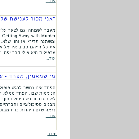
עוד...
"אני מכור לענישה שלך
ומשתנה תדיר? אז זהו, שלא.
את כל חייהם סביב אידיאל אח
ערפילית היא אולי דבר יפה, א
עוד...
מי שמאמין, מפחד - ע
הפחד אינו נחשב לרגש פופולא
הנעימות שבו, הפחד ממלא תפ
לא בסדר ודורש טיפול דחוף. 
מבנים פסיכולוגיים וחברתיי
נראה שגם היהדות כדת מבוס
עוד...
חזרה