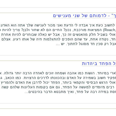
" - לדמותם של שני מענישים
Roach, Getting Away with Murder) המציאות מורכבת, נכון? החיים הם לא שחור ולבן? צריך
 אולי בשביל חלק מהאנשים זה כך, אבל יש כאלה שבוחרים להיות אחרת 
ד, נקודה אחת, עד שהם הופכים להתגלמות חיה של אותו רעיון. אצלם אי
בל רק סכין חד מסוגל לחתוך. יש ...
ל הפחד ביהדות
רי במיוחד. רגשות כמו אהבה ושמחה זוכים לאהדה הרבה יותר גדולה. א
קיד חשוב בשמירה על האדם ובהכוונתו לדרכים הרצויות. כמו הכאב, 
אולי הרגש הבסיסי והקמאי ביותר, הפחד יכול לדרבן את האדם ולהמריץ א
ם רבים מיוסדים למעשה על הפחד, גם אם בקומות העליונות שלהם קשה 
סת במידה רבה על פחד, ואיך מתבטא הדבר בהיבטים...