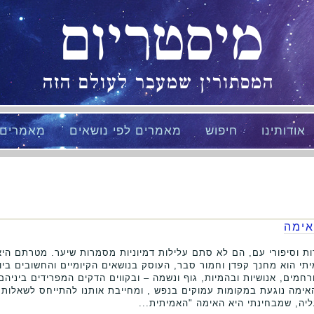
מיסטריום
המסתורין שמעבר לעולם הזה
אודותינו
חיפוש
מאמרים לפי נושאים
מאמרים
אימה
דות וסיפורי עם, הם לא סתם עלילות דמיוניות מסמרות שיער. מטרתם הי
תי הוא מחנך קפדן וחמור סבר, העוסק בנושאים הקיומיים והחשובים ביותר
רחמים, אנושיות ובהמיות, גוף ונשמה – ובקווים הדקים המפרידים ביניה
אימה נוגעת במקומות עמוקים בנפש , ומחייבת אותנו להתייחס לשאלות 
יה, שמבחינתי היא האימה "האמיתית...