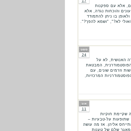
17
ם, אלא עם ספקנות
ונים והוכחות נגדה, אלא
אופן בו ניתן להתמודד
אולי לא?", "ושמא להפך?".
ספט
24
ה האנושית, לא על
הפוסטמודרנית, המבטאת
ות וזרמים שונים, עם
פוסטמודרניות המרכזיות,
אוג
11
 שקיימת חוקיות
י שתופעות על-טבעיות –
תייחס אליהן. אז מה עושה
 מאגר שלם של טענות