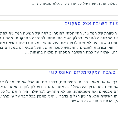
שלול את תוקפה של כל עדות כזו. אלא שמערכת ...
טיות חשיבה אצל ספקנים
העיוורת של המדע ", התייחסתי לחוסר יכולתה של השיטה המדעית להת
סוג המכונה על-טבעי. בחלק השני התייחסתי לחשיבה הספקנית, מהסוג ה
חשיבה שגורמים לאנשים לראות את העל טבעי במקום בו אינו נמצא באמת
 דווקא, וגורמות לאנשים להתכחש לנוכחותו של העל טבעי גם במקרים ב
לה, ואראה עד כמה החשיבה הספקנית מלאה בהנחות ...
 בשבח המקסימליזם האונטולוגי
רך. אז אני מאמין בפיות, במיתוסים, בדרקונים. זה הכל אמיתי, אפילו א
מיתיים כמו הכאן והעכשיו?" כה אמר הזמר הידוע ג'ון לנון. במאמר הבא 
ם מבטאים ואת משמעותה. אני לא מתחייב לכך שלנון היה חותם על כל 
עתו האישית אלא הרעיון הגלום בדבריו. "אני מאמין בכל דבר עד שיופרך"
, והנחת היסוד שלה היא שכ...