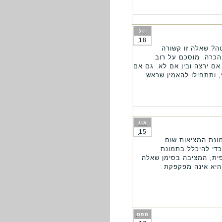
יול
18
ה? שאלה זו קשורה
ההכרה. מוסכם על רוב
אם ירצה ובין אם לא. גם אם
, ותתחילו להאמין שראש
אוג
15
ונת המציאות שום
כדי להיכלל בתמונת
פית, המציבה בסימן שאלה
היא אינה מפקפקת
ספט