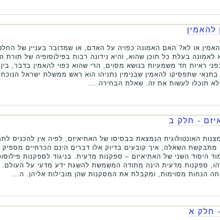
 להאמין
אמין או לא? האם האמונה כפויה על האדם, או שמדובר בעניין של החלט
 לאמונה בעלת כל תוכן שהוא, והיא נידונה רבות בפילוסופיה של תורת 
י ראיות חד משמעיות בנושא מסוים, הרי שהוא כפוי להאמין בדבר, בין 
, בתנאי שתפסיקו להאמין שבנימין נתניהו הוא ראש ממשלת ישראל הנוכחי
לא תוכלו לעשות את זה. שאלת הבחירה ...
יזם - חלק ב
נות האונטולוגית הנמצאת בבסיסו של האתיאיזם, לפיה אין להכניס לתמ
ן מתבקשת השאלה, איך קובעים בדיוק אלו דברים הינם הכרחיים מספיק 
וד היסוד השני של האתיאיזם – ספקנות מדעית. בניגוד לספקנות פילוסו
, ספקנות מדעית הינה מתודה המשמשת להשגת ידע מדעי על העולם. 
חה הנחות מסוימות, ומקבלת את המסקנות שהן מובילות אליהן. ה...
 חלק א