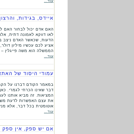
עוד...
איידס, בגידות, והרצון
האם אדם יכול לבחור האם לה
לאו דווקא לאמונה דתית, אלא
הדעות, שכאשר האדם ניצב בפנ
אציע לכם עכשיו מיליון דולר
הממשלה הוא משה פייגלין – 
עוד...
עמודי היסוד של האתא
במאמר הקודם דברנו על הקמצ
דבר שאינו הכרחי לגמרי. כא
המציאות. זה מביא אותנו לעמ
את עצם האפשרות לדעת משהו
אוטומטית בכל דבר, אלא מני
עוד...
אם יש ספק, אין ספק -