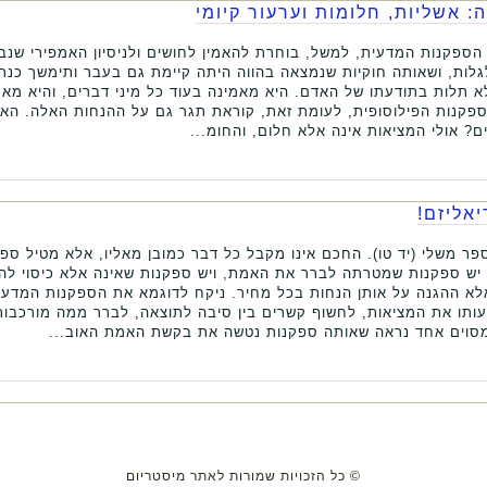
: אשליות, חלומות וערעור קיומי
 הספקנות המדעית, למשל, בוחרת להאמין לחושים ולניסיון האמפירי שנב
לגלות, ושאותה חוקיות שנמצאה בהווה היתה קיימת גם בעבר ותימשך כנר
לא תלות בתודעתו של האדם. היא מאמינה בעוד כל מיני דברים, והיא מא
ספקנות הפילוסופית, לעומת זאת, קוראת תגר גם על ההנחות האלה. הא
? אולי המציאות אינה אלא חלום, והחומ...
יאליזם!
פר משלי (יד טו). החכם אינו מקבל כל דבר כמובן מאליו, אלא מטיל ספק
 יש ספקנות שמטרתה לברר את האמת, ויש ספקנות שאינה אלא כיסוי להנ
א ההגנה על אותן הנחות בכל מחיר. ניקח לדוגמא את הספקנות המדעית
עותו את המציאות, לחשוף קשרים בין סיבה לתוצאה, לברר ממה מורכבות 
סוים אחד נראה שאותה ספקנות נטשה את בקשת האמת האוב...
© כל הזכויות שמורות לאתר מיסטריום