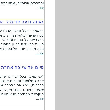
והסברים חלופיים, שמטרתם ל
עוד...
גאווה ודעה קדומה: ה
במאמר " העל-טבעי והנקודה 
ספוראדיות ובלתי צפויות מה
המצביעה על הטיות ושיבושי 
הטיות הפועלות לכיוון ההפוך
הבא ארחיב יותר על הטיות א
עוד...
קיים עד שיוכח אחרת:
"אני מאמין בכל דבר עד שיופ
אמר שחלומות וסיוטים אינם א
הדברים, ונציג את העמדה שה
שמעניין אותנו כמובן אינה ד
הנקראת מקסימליזם אונטולוגי
עוד...