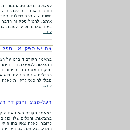
לפעמים נראה שההתמודדות הע
וחוסר ודאות. רוב האנשים ע
משום שיש להם שאלות וספקות
איתם. להטיל ספק זה הדבר הק
בעוד שאדם הטוען לטובת עמדה
עוד...
אם יש ספק, אין ספק -
במאמר הקודם דיברנו על הגי
המציאות לכשעצמה. זו היתה
ספקנות מסוג מורכב יותר, ונ
הבדלים שונים ביניהם, ולא א
מבלי להיכנס לדקויות כאלה ו
עוד...
העל-טבעי והנקודה הע
במאמר הקודם ראינו את הנקו
במציאות, והכלים שלו יכולים
כלומר, כאלה שאין בהן חוקיו
המדע בכל זאת עם העדויות ה