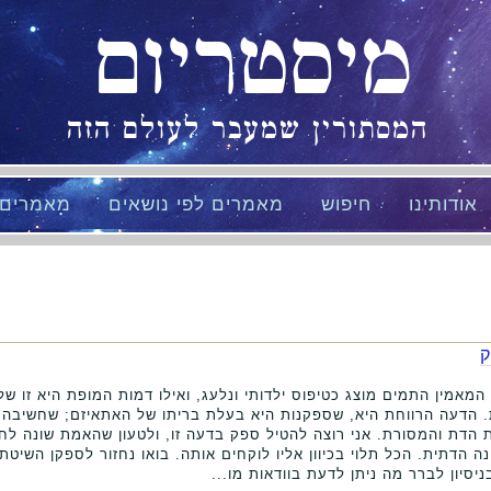
מיסטריום
המסתורין שמעבר לעולם הזה
אודותינו
חיפוש
מאמרים לפי נושאים
מאמרים
ק
 המאמין התמים מוצג כטיפוס ילדותי ונלעג, ואילו דמות המופת היא זו ש
 הדעה הרווחת היא, שספקנות היא בעלת בריתו של האתאיזם; שחשיבה 
 הדת והמסורת. אני רוצה להטיל ספק בדעה זו, ולטעון שהאמת שונה לחלו
 הדתית. הכל תלוי בכיוון אליו לוקחים אותה. בואו נחזור לספקן השיטתי
יסיון לברר מה ניתן לדעת בוודאות מו...