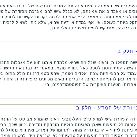
יקרית של האמונה בימינו אינה עם עמדות מגובשות של כפירה ואתיאיז
וזבים או מאבדים את אמונתם, לא בגלל שיש להם מערכת מסודרת של טיע
 לגבי אמיתותה. במאמר הבא אתייחס לכמה נקודות הקשורות לספקות ול
ל ביותר בעולם. אין אף עמדה או דעה שהיא, שלא ניתן לשאול לגביה "ו
 כלשהי, מתבקש להציג טיעונים בעלי תוכן, ...
 חלק ב
שה הספקנית, וראינו שכל מה שהיא מלמדת אותנו הוא על מגבלות ההכר
 הגישה המתייחסת לספק כאל נקודת מוצא. במאמר זה נבחן את הגישה 
עמוד על הבעייתיות שבה. אקדים ואומר, שהפוסטמודרניזם כולל בתוכו גיש
תיימר כאן להתייחס לכולם. הדברים הבאים מכוונים כלפי הנחות היסוד ה
אחרות. הטענה העיקרית של הפוסטמודרניזם, הי...
יוורת של המדע - חלק ב
דה העיוורת שיש למדע כלפי העל-טבעי. ראינו שהמדע מבוסס על ההנחה
 לזהות רק תופעות שאכן מפגינות חוקיות מובהקת וסדירה. כיוון שכך, הר
ת ניתנת לזיהוי – הן בהגדרה מחוץ לתחומו של המדע, ואין הוא מסוגל לה
רבות מספור בדבר תופעות על-טבעיות? כפי שנראה מיד, לרשותו עומד