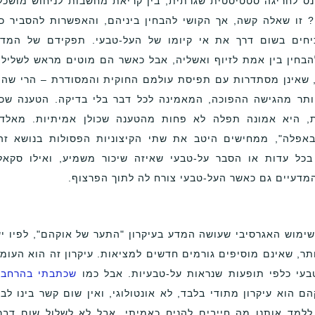
נס לחריגה סטטיסטית שגרתית, בין קריאת מחשבות לניחוש מושכל
? זו שאלה קשה, אך הקושי להבחין ביניהם, והאפשרות להסביר כ
כיחים בשום דרך את אי קיומו של העל-טבעי. תפקידם של המד
הבחין בין אמת לזיוף ואשליה, אבל כאשר הם מוטים מראש לשליל
, שאינן מסתדרות עם תפיסת עולמם החוקית והמסודרת – הרי שה
יותר מהגישה ההפוכה, המאמינה לכל דבר בלי בדיקה. הטענה שכ
ות, היא אמונה תפלה לא פחות מהטענה שכולן אמיתיות. מאלד
אפלה", ממחישים היטב את שתי הקיצוניות הפסולות בנושא זה
כל עדות או הסבר על-טבעי שאיזה שיכור משמיע, ואילו סקאל
דעיים גם כאשר העל-טבעי צורח לה לתוך הפרצוף.
שימוש האגרסיבי שעושה המדע בעיקרון "התער של אוקהם", לפיו י
תר, שאינם מוסיפים גורמים חדשים למציאות. עיקרון זה הוא העומ
עי כלפי תופעות שנראות על-טבעיות. אבל כמו
שכתבתי בהרחבה
ם הוא עיקרון מתודי בלבד, לא אונטולוגי, ואין שום קשר בינו לבי
ללמד אותנו מה חייבים להניח כאמיתי, אבל לא לשלול שום דבר