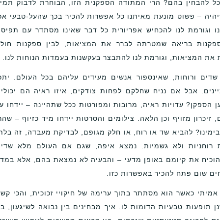
וכל להבחין בהם? הרי המתודה הספקנית הזו, הבוחרת לדבוק תמי
היה – פשוט מונעת מאיתנו כל אפשרות להכיר בכך שהעל-טבעי אכ
נו וגורמת לנו להכחיש אפריורית כל דבר שאינו מסתדר עם תפיס
 ספקנות בריאה שמטרתה לברר את המציאות, לבין ספקנות חול
את המציאות, וגורמת לנו להתבצר בעקשנות בעמדות הנוחות לנו.
שדים ורוחות, שאינספור אנשים מעידים עליהם בכל העולם. יתכ
ינים. אבל אם נניח שחלקם לפחות צודקים, איזו ראיה הם יכולי
 הספקן? עדויות ראיה, מרובות ומפורטות ככל שתהיינה – יידחו ע
 זיכרון מזויף וכן הלאה. צילומים והסרטות יידחו מיד כזיוף – שהר
בימינו? להביא שד או רוח, או חלק מגופם, לבדיקת מעבדה, זה בלת
ת רוחניות ולא גשמיות. נמצא איפה, שגם אם העולם מלא שדי
הוכיח את קיומם באופן מדעי – והבעיה לא נמצאת בהם, אלא במד
ים שום פתח להכיר באפשרות כזו.
 אמיתי כאשר הוא מסתתר בתוך ערימה של חיקויי זכוכית, והכי קש
 תופעות טבעיות הדומות לו. איך מבחינים בין נבואה לשיגעון, בי