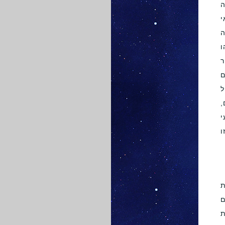
ה
י
ה
ו
ר
ם
ל
,
י
ו
ת
ם
ת