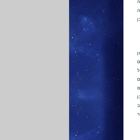
ה
ה
ן
ן
ם
ל
ם
ם
ן
ב
ר