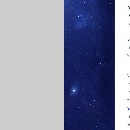
ה
ו
.
ר
ע
,
ל
ל
,
.
ר
ש
עו
א