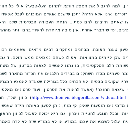
ן, למה להגביל את הספק דווקא לתחום העל-טבעי? אולי כל חווי
 זוכרים, אינו אלא הזיה? יתכן שישנם אנשים המוכנים לקבל אפשרו
ו שאתם חייבים להם כסף... הנחת העבודה הבסיסית שלנו היא
ינים, עד שיתברר אחרת. אין סיבה מיוחדת לחשוד בהם יותר מהרגי
טעון טענה הפוכה. מבחנים ומחקרים רבים מראים, שפעמים רבו
ים שכן קיימים במציאות, אפילו כשהם נמצאים ממש מולם. דוגמ
שומת הלב הסלקטיבית, בו נתנו לאנשים לצפות בסרטון של משח
כמה פעמים מסרו השחקנים בבגדים הלבנים את הכדור מהאחד לשני
יו שקועים בצפיה, לא הבחינו כלל בגורילה שצעדה לאמצע המגרש
 שיצאה החוצה! (אפשר לראות את הסרטון, ועוד סרטונים מאלפי
http://www.theinvisiblegorilla.com/videos.html
) כיוון שכך, הר
מדמיינים תופעות שאינן קיימות, ניתן לטעון באותה מידה שאנשי
. ובכל הנוגע להטיית זיכרון, גם היא יכולה לפעול לכיוון ההפוך
ת, עלול לשכנע את עצמו במודע או לא במודע שזה לא קרה באמת