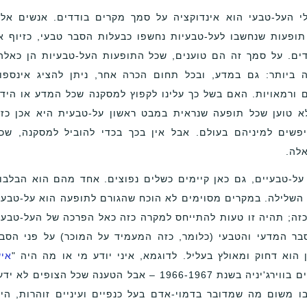
י העל-טבעי הוא אינדוקציה על סמך מקרים בודדים. אנשים אל
תופעות שנחשבו לעל-טבעיות נחשפו כבעלות הסבר טבעי, כזיוף א
ים. על סמך זה הם טוענים, שכל התופעות העל-טבעיות הן כאלה
 ביותר: גם במדע, ובכל תחום הכרה אחר, ניתן להציג אינספו
ם ורמאויות. האם בשל כך עלינו לקפוץ למסקנה שכל המדע או היד
א טוען שכל תופעה שנראית במבט ראשון על-טבעית היא אכן כזו
יפשים למיניהם בעולם. אבל אין בכך בכדי להוביל למסקנה, שכ
לה.
על-טבעיים, גם כאן קיימים כשלים נפוצים. אחד מהם הוא הבלבו
השלילה. במקרים מסוימים לא הוכח שהגורם לתופעה הוא על-טבעי
כזה; תהיה זו טעות להתייחס למקרה כזה כאל הפרכה של העל-טבעי
 המדעי והטבעי (כלומר, כזה המעמיד על המוכר) על פני הסב
הוא דחוק ומאולץ בעליל. לדוגמא, איני יודע מי או מה היה "
אי
" שנצפה ע"י אנשים רבים בווירג'יניה בשנת 1966-1967 – אבל הטענה שכל הצופים לא יד
בו משום מה שמדובר בדמוי-אדם בעל כנפיים ועיניים זוהרות, הי