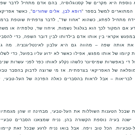
מא נוספת היא מקרים של קסנוגלוסיה, בהם אדם מתחיל לדבר שפ
 המתוארים למשל בספר "
רופא לבן, אלים שחורים
", כאשר אפריקא
דח מתחיל לפתע, כשהוא "אחוז שד", לדבר צרפתית שוטפת ברמ
ודע אם המקור לכך הוא בגלגול נשמות, איחוז שד, טלפתיה או משה
מפגש אקראי בין אותו אדם בילדותו לבין דובר השפה, כדי להסבי
את אותה שפה – מהווה גם היא עלבון לאינטליגנציה. מה ג
יומו של אותו מפגש, אפילו כאשר לא ידוע עליו בפועל, כדי לשלו
ל די באפשרות שמיסיונר כלשהו נקלע לאותו כפר לפני עשרות שנים
ופלאה של האפריקאי בצרפתית. אז מי שרוצה לדבוק בהסבר טבע
 לבריאות – אבל לראות בהסברים כאלה הפרכה של העל-טבעי, ז
ות שבכל הטענות השוללות את העל-טבעי, מבחינה זו שהן מגמתיו
 ישנה בעיה נוספת הקשורה בהן. נניח שמצאנו הסברים טבעיי
-טבעיות. הכל טוב ויפה. אבל בואו נניח לרגע שבכל זאת קיימו