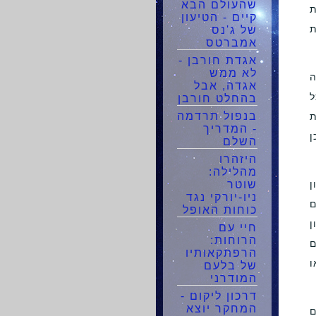
שהעולם הבא
ת
קיים - הטיעון
ת
של ג'נס
אמברטס
אגדת חורבן -
לא ממש
ה
אגדה, אבל
ל
בהחלט חורבן
בנפול תרדמה
ת
- המדריך
ן
השלם
היזהרו
מהלילה:
ן
שוטר
ניו-יורקי נגד
ם
כוחות האופל
ן
חיי עם
הרוחות:
ם
הרפתקאותיו
ו
של בלעם
המודרני
דרכון ליקום -
המחקר יוצא
ם