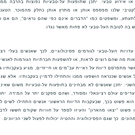
או אירוע טבעי. יתכן שתופעות על-טבעיות נפוצות בהרבה ממ
טיבי שלנו מפספס אותן או מתרץ אותן כחלק מהמוכר. הטענ
 לתעתע, ומשפטים כמו "הדברים אינם כפי שהם נראים", הם אם כ
 בה לטובת העל-טבעי לא פחות מאשר נגדו.
ויות העל-טבעי לגורמים פסיכולוגיים, לכך שאנשים בעלי רצו
אות מה שהם רוצים לראות, או להשפעות חברתיות הגורמות לאנשי
שר מתפרסם דיווח על ראיית עב"מים או חייזרים, מגיע בעקבותיו ג
ל אנשים שכנראה הושפעו ממנו והתחילו לדמיין בעקבותיו. אלא שג
ן השני: יתכן שאנשים לא מבחינים בתופעות על-טבעיות משום שאינ
דיפים עולם רציונאלי ומסודר, ושהם ספקנים יתר על המידה. יתכ
הוא פשוט בכך, שבעקבות הדיווח הראשוני אנשים התחילו לשים ל
 פשוט "יצאו מהארון" והעיזו לספר על חוויות שקודם חששו לדב
ונים. כך שגם הפסיכולוגיה וההטיה יכולות לפעול לשני הכיוונים.