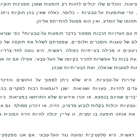
אות, והכלים שלו יכולים לזהות רק תופעות שאכן מפגינות חוקיו
, הרי שתופעות על-טבעיות – כלומר, כאלה שאין בהן חוקיות ניתנ
תחומו של המדע, ואין הוא מסוגל להתייחס אליהן.
 עם העדויות הרבות מספור בדבר תופעות על-טבעיות? כפי שנרא
לם של טענות והסברים חלופיים, שמטרתם לשלול את תוקפה של כ
עונים זו מכילה בעייתיות כפולה: ראשית, היא נוטה לחד-צדדיו
עת בכוח כל אפשרות להכיר בקיומו של העל-טבעי, אפילו אם זה אכ
ות לטענות שכאלה, ואת הבעייתיות שבהן.
דויות על-טבעיות, היא שלא ניתן לסמוך על החושים והזיכרו
עדים להזיות, טעויות ושגיאות. ישנן דוגמאות רבות למקרים בה
ברים שאינם בנמצא, או זכרו אירועים שלא התרחשו במציאות. כיוו
טבעיות יכולות בקלות לנבוע מדמיון, הזיה, או זיכרון מסולף. גם א
ת אותה תופעה בו זמנית, זו עדיין יכולה להיות הזיה המונית א
 ראשית, היא סלקטיבית ומוטה נגד העל-טבעי. אם אנו מפקפקי