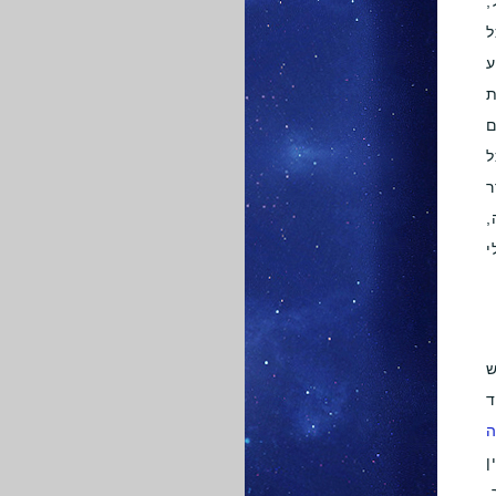
,
ל
ע
ת
ם
ל
ר
,
י
ש
ד
ן
.