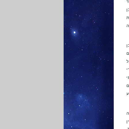
ד
ן
ת
ה
ן
ם
ל
י
י
ם
ע
ה
ן