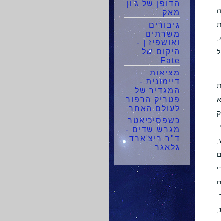
הדופן של ג'ון
ה
מאק
ת
גיבורים,
משרתים
,
ואושפיזין -
היקום של
ל
Fate
מציאות
דיימונית -
ת
המגדיר של
א
פטריק הרפור
לעולם האחר
ק
כשפסיכיאטר
.
מגרש שדים -
ד"ר ריצ'ארד
,
גלאגר
ם
י
ם
:
,