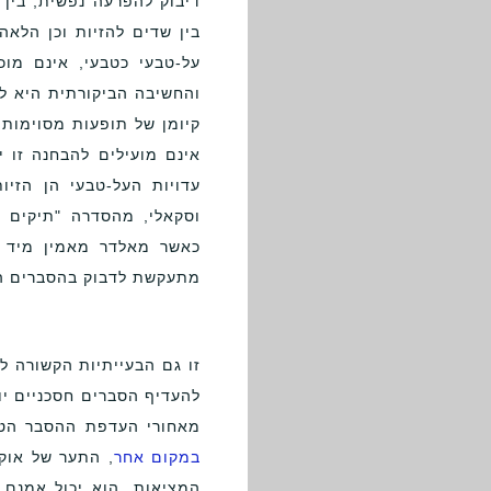
דיבוק להפרעה נפשית, בין 
בין שדים להזיות וכן הלאה
על-טבעי כטבעי, אינם מו
והחשיבה הביקורתית היא ל
קיומן של תופעות מסוימות
אינם מועילים להבחנה זו 
עדויות העל-טבעי הן הזי
וסקאלי, מהסדרה "תיקים ב
כאשר מאלדר מאמין מיד ב
מתעקשת לדבוק בהסברים המ
זו גם הבעייתיות הקשורה ל
להעדיף הסברים חסכניים יו
מאחורי העדפת ההסבר הטב
במקום אחר
, התער של אוקה
המציאות. הוא יכול אמנם 