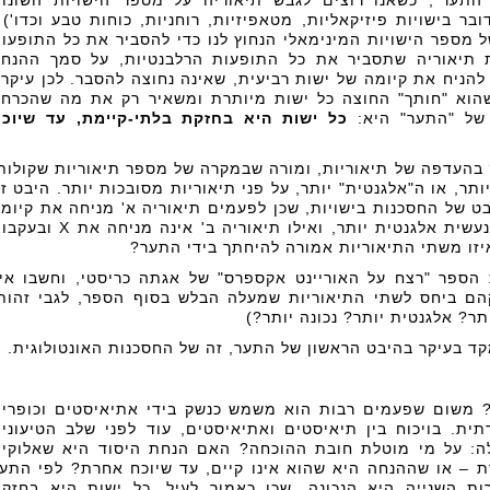
"התער", כשאנו רוצים לגבש תיאוריה על מספר הישויות השונו
בר בישויות פיזיקאליות, מטאפיזיות, רוחניות, כוחות טבע וכדו') 
ל מספר הישויות המינימאלי הנחוץ לנו כדי להסביר את כל התופעו
 תיאוריה שתסביר את כל התופעות הרלבנטיות, על סמך ההנח
– אל לנו להניח את קיומה של ישות רביעית, שאינה נחוצה להסבר. לכן עיקרו
הוא "חותך" החוצה כל ישות מיותרת ומשאיר רק את מה שהכרחי
של "התער" היא:
כל ישות היא בחזקת בלתי-קיימת, עד שיוכ
בהעדפה של תיאוריות, ומורה שבמקרה של מספר תיאוריות שקולות
תר, או ה"אלגנטית" יותר, על פני תיאוריות מסובכות יותר. היבט ז
 של החסכנות בישויות, שכן לפעמים תיאוריה א' מניחה את קיומ
של ישות X, וכתוצאה מכך נעשית אלגנטית יותר, ואילו תיאוריה ב' אינה מניחה א
יזו משתי התיאוריות אמורה להיחתך בידי התער?
הספר "רצח על האוריינט אקספרס" של אגתה כריסטי, וחשבו אי
ם ביחס לשתי התיאוריות שמעלה הבלש בסוף הספר, לגבי זהות
תר? אלגנטית יותר? נכונה יותר?)
 בעיקר בהיבט הראשון של התער, זה של החסכנות האונטולוגית.
? משום שפעמים רבות הוא משמש כנשק בידי אתיאיסטים וכופרי
ית. בויכוח בין תיאיסטים ואתיאיסטים, עוד לפני שלב הטיעוני
ה: על מי מוטלת חובת ההוכחה? האם הנחת היסוד היא שאלוקי
ת – או שההנחה היא שהוא אינו קיים, עד שיוכח אחרת? לפי התע
ת השנייה היא הנכונה, שכן כאמור לעיל, כל ישות היא בחזק