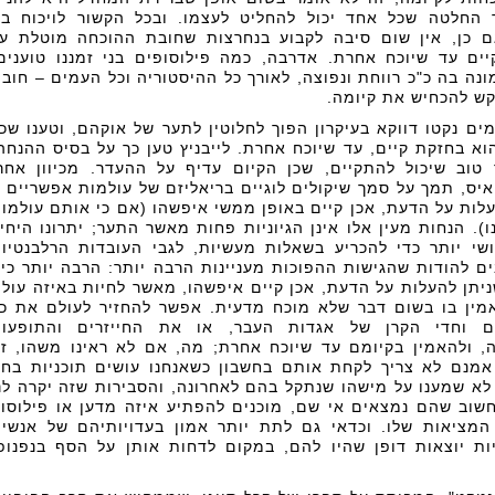
 החלטה שכל אחד יכול להחליט לעצמו. ובכל הקשור לויכוח בי
ם כן, אין שום סיבה לקבוע בנחרצות שחובת ההוכחה מוטלת ע
יים עד שיוכח אחרת. אדרבה, כמה פילוסופים בני זמננו טוענים
ה בה כ"כ רווחת ונפוצה, לאורך כל ההיסטוריה וכל העמים – חוב
ש להכחיש את קיומה.
מים נקטו דווקא בעיקרון הפוך לחלוטין לתער של אוקהם, וטענו שכ
וא בחזקת קיים, עד שיוכח אחרת. לייבניץ טען כך על בסיס ההנחה
וב שיכול להתקיים, שכן הקיום עדיף על ההעדר. מכיוון אחר
לואיס, תמך על סמך שיקולים לוגיים בריאליזם של עולמות אפשריים 
עלות על הדעת, אכן קיים באופן ממשי איפשהו (אם כי אותם עולמו
. הנחות מעין אלו אינן הגיוניות פחות מאשר התער; יתרונו היחי
י יותר כדי להכריע בשאלות מעשיות, לגבי העובדות הרלבנטיו
ים להודות שהגישות ההפוכות מעניינות הרבה יותר: הרבה יותר כי
תן להעלות על הדעת, אכן קיים איפשהו, מאשר לחיות באיזה עול
מין בו בשום דבר שלא מוכח מדעית. אפשר להחזיר לעולם את כ
ם וחדי הקרן של אגדות העבר, או את החייזרים והתופעות
ה, ולהאמין בקיומם עד שיוכח אחרת; מה, אם לא ראינו משהו, ז
אמנם לא צריך לקחת אותם בחשבון כשאנחנו עושים תוכניות בחי
 לא שמענו על מישהו שנתקל בהם לאחרונה, והסבירות שזה יקרה לנ
חשוב שהם נמצאים אי שם, מוכנים להפתיע איזה מדען או פילוסו
מציאות שלו. וכדאי גם לתת יותר אמון בעדויותיהם של אנשי
יות יוצאות דופן שהיו להם, במקום לדחות אותן על הסף בנפנופ