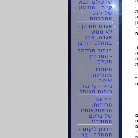
ת
שהעולם הבא
,
קיים - הטיעון
ת
של ג'נס
ה
אמברטס
ן
אגדת חורבן -
.
לא ממש
ח
אגדה, אבל
בהחלט חורבן
,
בנפול תרדמה
ה
- המדריך
ה
השלם
ת X ובעקבות
היזהרו
מהלילה:
ך
שוטר
ו
ניו-יורקי נגד
כוחות האופל
חיי עם
הרוחות:
הרפתקאותיו
ם
של בלעם
ם
המודרני
ם
דרכון ליקום -
ר
המחקר יוצא
ת