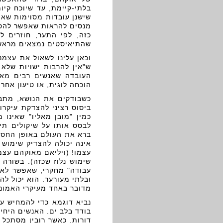
בלתי-קיימת, עד שיוכח קי
שישנן עובדות מסוימות שאי
מנסים להראות שאפשר להסב
כזה, לפי התער, חוזרים ל
שהתיאיסטים נמצאים מראש 
וכאן עלינו לשאול את עצמ
ש"אין להרבות ישויות שלא 
העובדה שאנשים רבים מאמצ
הוכחה לוגית, או טיעון אח
כשבודקים את הנושא, מתב
ביסוס רציני להצדקת עיקרו
כמין "מובן מאליו" שאינו 
לבסס אותו על שיקולים תיא
ברא את העולם באופן החסכנ
אינה יכולה להצדיק שימוש
עצמו! (ויליאם מאוקהם עצמו
שימוש נלוז שכזה). בשורה ה
עבודה" מחקרי, שאפשר לאמץ 
ובלתי מעורער. הוא יכול לה
מדובר באחד מעיקרי האמונה
נביא דוגמא כדי להמחיש עד
בודד בלב ים. האנשים היחיד
דורות. כאשר רובין מסתכל 