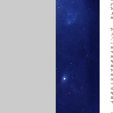
ן
ל
,
ת
ל
,
,
–
ת
ד
ת
ף
ם
ל
ה
י
ו
ף
ם
י