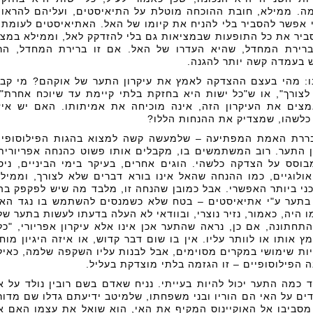
ומה. ממילא, חובת ההוכחה מוטלת על התיאיסטים, ועליהם להראו
 אפשר להסביר בלי להניח את קיומו של האל. האתיאיסטים לעומת
יר את כל התופעות שבמציאות גם בלי להזדקק לאל, וממילא במצ
ברירת המחדל, שהיא העדרו של האל. אם זו ברירת המחדל, הר
בעמדה קשה יותר להגנה.
נו: מהי בעצם ההצדקה לאמץ את עיקרון התער של אוקהם? מי קב
לצורך", או ש"כל ישות היא בחזקת בלתי קיימת עד שיוכח אחרת"
ים את העיקרון הזה, אינה מוכיחה את אמיתותו. האם יש איז
ר כלשהו, שמצדיק את ההנחות הללו?
ררת האמת המפתיעה – שלמעשה קשה למצוא בהגות הפילוסופי
ן התער. רוב המשתמשים בו, מקבלים אותו פשוט כהנחה אפריורית
מבוסס על הצדקה כלשהי. הוגים אחרים, בעיקר בימי הביניים, ניס
ולוגיים, כמו ההנחה שהאל אינו בורא דברים שלא לצורך, וממיל
י ביותר האפשרי. אבל כמובן שהנחה זו, מלבד מה שיש לפקפק בה
 בתער ע"י אתיאיסטים – בטח שלא כשמנסים להשתמש בו נגד הא
 היה, כאמור, נזיר נוצרי, ובוודאי לא העלה בדעתו לעשות בתער של
תחתונה, אם כן, נראה שהתער אכן אינו אלא עיקרון אפריורי, "כל
אותו או לוותר עליו. אין בו שום דבר קדוש, או איזה היגיון מוח
יות שימושי במקרים מסוימים, אבל לבנות עליו השקפה שלמה, כאיל
 הפילוסופיים – זו הגזמה בלתי מוצדקת בעליל.
 כמה התער יכול להיות בעייתי. נניח שאדם בשם רובין נולד על א
ים על האי הם הוריו ובני משפחתו, שלמיטב ידיעתם גדלו שם מדור
מסביבו אל האוקיינוס המקיף את האי, הוא שואל את עצמו האם א