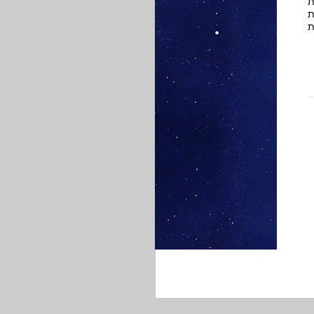
ת
ת
ת