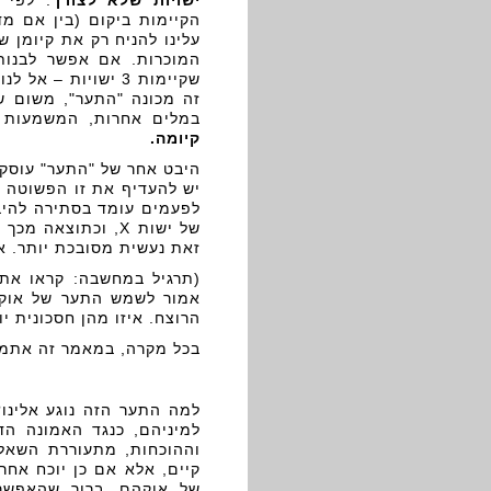
ישויות שלא לצורך
. לפי 
הקיימות ביקום (בין אם מדו
עלינו להניח רק את קיומן ש
המוכרות. אם אפשר לבנות
שקיימות 3 ישויות 
זה מכונה "התער", משום ש
במלים אחרות, המשמעות 
קיומה.
היבט אחר של "התער" עוסק 
יש להעדיף את זו הפשוטה יו
לפעמים עומד בסתירה להיבט
זאת נעשית מסובכת יותר. א
(תרגיל במחשבה: קראו את 
אמור לשמש התער של אוקה
הרוצח. איזו מהן חסכונית יו
בכל מקרה, במאמר זה אתמקד
למה התער הזה נוגע אלינו
למיניהם, כנגד האמונה הדת
וההוכחות, מתעוררת השאל
קיים, אלא אם כן יוכח אחר
של אוקהם, ברור שהאפשרו