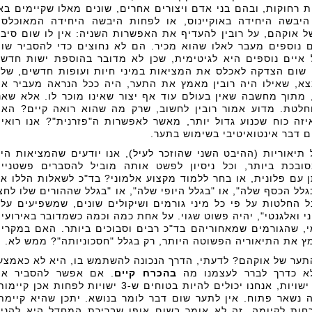
 רחוקות, ובהם בני אדם ויצורים אחרים, שונים מאלו שקיימים בא
יבשה היחידה באוקיינוס, או לפחות היבשה היחידה המאוכלס
ל אוקהם, על רובין להעדיף את האפשרות השניה: אין לו שום סיב
ם נוספים מעבר לאלו שהוא מכיר. הם לא נחוצים כדי להסביר שו
 איים נוספים היא לגיטימית, שכן לא מדובר בהוספת ישות חדש
 שום הצדקה לאכלס את המציאות במיני חיות ועופות חדשים, של
מצא, שאילו היה רובין מאמץ את התער, היה ככל הנראה מעביר א
 מתוך מחשבה שאין בעולם עוד אף יצור שאינו מוכר לו. אלא שאנ
וחלטת. מדוע אמור רובין לחשוב, שרק מה שהוא רואה קיים? הא
זה כוח שכנוע גדול יותר, מאשר לאפשרות ה"פזרנית"? אנו רואי
ם דבר אינטואיטיבי בשימוש בתער.
תיאוריות (ההיבט השני שהוזכר לעיל), אנו יודעים שהמציאות הי
ובכת ביותר, וכל ניסיון לפשט אותה מוביל להסברים פשטניי
 עם פלונית, או בחר ללמוד מקצוע אלמוני? בד"כ לשאלות הללו אי
לל הכסף שלה", או "בגלל היופי שלה", או "בגלל שההורים שלו לחצ
ל החלטות על פי כל מיני גורמים ושיקולים שונים, שמשפיעים עלי
י ואלגנטי", יהיה פשוט שגוי. על אחת כמה וכמה כשמדובר באירועי
י, שהגורמים שמאחוריהם בד"כ רבים וסבוכים ביותר. האם במקרי
 את התיאוריה הפשוטה היותר, רק בגלל "חסכוניותה"? ממש לא.
תער של אוקהם? לדעתי, הדרך הנכונה להשתמש בו, היא לא כאמצע
 כדרך לברר לעצמנו מה
בהכרח קיים
. אם אפשר להסביר את
התופעות באמצעות 3 או 4 ישויות, אנחנו יכולים להיות בטוחים ש-3 ישויות לפחות אכן קיי
 נשאר פתוח. אין לתער שום דבר לומר בנושא. יתכן שהיא קיימת
כחות לקיומה, זה לא אומר בשום אופן שברירת המחדל היא להני