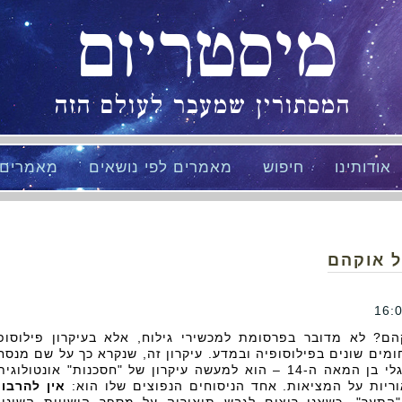
מיסטריום
המסתורין שמעבר לעולם הזה
אודותינו
חיפוש
מאמרים לפי נושאים
מאמרים
 אוקהם
? לא מדובר בפרסומת למכשירי גילוח, אלא בעיקרון פילוסופ
מים שונים בפילוסופיה ובמדע. עיקרון זה, שנקרא כך על שם מנסח
וויליאם מאוקהם – נזיר אנגלי בן המאה ה-14 – הוא למעשה עיקרון של "חסכנות" אונטולוגי
וריות על המציאות. אחד הניסוחים הנפוצים שלו הוא:
אין להרבו