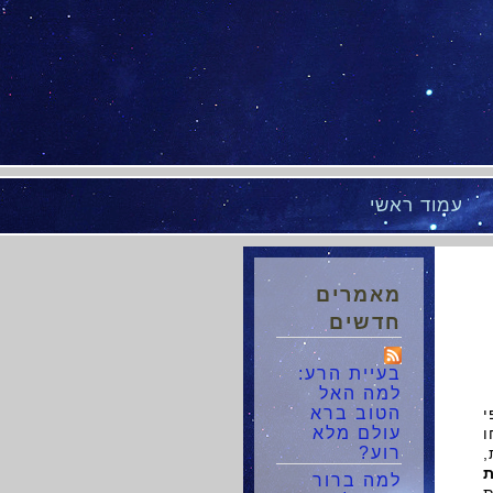
עמוד ראשי
מאמרים
חדשים
בעיית הרע:
למה האל
הטוב ברא
י
עולם מלא
ו
רוע?
ת,
ת
למה ברור