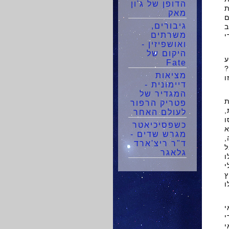
הדופן של ג'ון
ת
מאק
ם
גיבורים,
ב
משרתים
י
ואושפיזין -
היקום של
ע
Fate
?
מציאות
ו
דיימונית -
המגדיר של
ת
פטריק הרפור
,
לעולם האחר
ו
כשפסיכיאטר
א
מגרש שדים -
,
ד"ר ריצ'ארד
ל
גלאגר
ו
י
ץ
ו
י
י
י