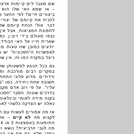
שם מעבר לים קיימות ארצות
– או שמא האי שלו הוא ה
ביצורים חיים? לפי התער ש
להניח את קיומם של יצורי
דבר. אולי הנחת קיומם של
לתמונת המציאות, אבל אין
נצפו מעולם בידי רובין. נ
שארית חייו על האי הבודד,
יודעים כמובן שזו טעות מ
לאפשרות ה"חסכונית" יש אי
כיצד במקרה כמו זה, אין שו
גם בכל הנוגע לפשטותן של 
במקרים רבים מורכבת ומס
ורדודים. מדוע פלוני התחתן
תשובה אחת ויחידה, כמו "בג
עליו". על פי רוב אדם מקב
בדרכים שונות. הסבר "חסכונ
בקנה מידה לאומי ובינלאומ
כאלה יש הצדקה כלשהי לאמץ
אז מה אמורים לעשות עם ה
לקבוע מה
לא קיים
– אלא
מה לגבי הרביעית? נושא זה
ויתכן שלא. גם אם אין הו