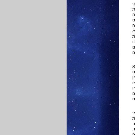
י
ת
ה
ם
ה
א
ת
ו
ם
ם
א
ם
ן
ו
ו
ם
ם
י
מות.
,
ח