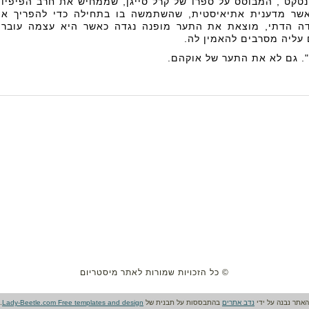
נטקט", המבוסס על ספרו של קרל סייגן, שממחיש את חרב הפיפיו
אשר מדענית אתיאיסטית, שהשתמשה בו בתחילה כדי להפריך א
ידה הדתי, מוצאת את התער מופנה נגדה כאשר היא עצמה עובר
 עליה מסרבים להאמין לה.
". גם לא את התער של אוקהם.
© כל הזכויות שמורות לאתר מיסטריום
האתר נבנה על ידי
נדב אתרים
בהתבססות על תבנית של
Lady-Beetle.com Free templates and design
.