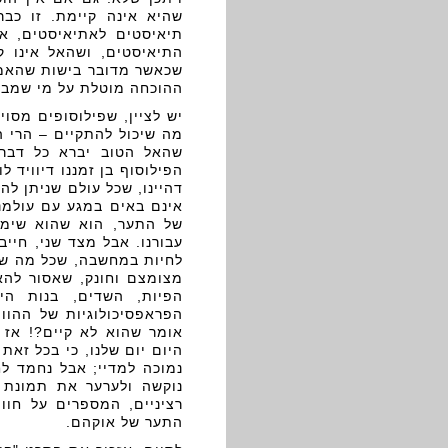
שהיא אינה קיימת. זו כבר
תיאיסטים לאתיאיסטים, א
התיאיסטים, ושהאל אינו ק
שכאשר מדובר בישות שהאמונ
ההוכחה מוטלת על מי שמבק
יש לציין, שפילוסופים מסוי
מה שיכול להתקיים – הרי ה
שהאל הטוב יברא כל דבר ט
הפילוסוף בן זמננו דיוויד 
דהיינו, שכל עולם שניתן לה
אינם באים במגע עם עולמנו)
של התער, הוא שהוא שימוש
עבורנו. אבל מצד שני, חייב
לחיות במחשבה, שכל מה שני
מצומצם וחונק, שאסור להא
הפיות, השדים, בנות הי
הפראפסיכולוגיות של ההוו
אומר שהוא לא קיים?! אז 
היום יום שלנו, כי בכל זאת
נמוכה למדיי; אבל נחמד ל
נוקשה ולערער את תמונת ה
רציניים, המספרים על חוו
התער של אוקהם.