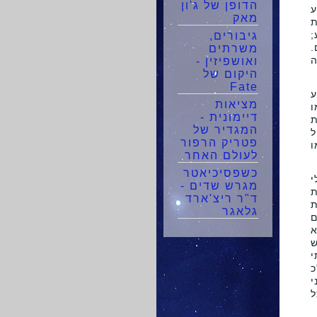
הדופן של ג'ון
ע
מאק
ת
;
גיבורים,
.
משרתים
ה
ואושפיזין -
היקום של
Fate
ע
מציאות
ו
דיימונית -
ת
המגדיר של
ל
פטריק הרפור
ו
לעולם האחר
כשפסיכיאטר
י
מגרש שדים -
ת
ד"ר ריצ'ארד
ת
גלאגר
ם
א
ש
י
כ
י
ל