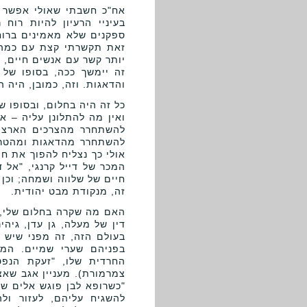
אח"כ חשבתי שאולי אפשר ל
בעיניי הרעיון להיות רוח
ספקנים שלא מאמינים ברוח
זאת תקשרתי קצת עם כמה ב
יותר קשר עם אנשים חיים, כ
זה יימשך ככה, בסופו של 
והדאגות. וזה, כמובן, היה 
כל זה היה בחלום, ובסופו ש
ואין מה להתלונן עליה – א
להשתחרר מהצרכים הארציים
להשתחרר מהדאגות ומהטרדו
אולי כך נצליח להפוך את חי
המכר של דייל קרנגי, "אל 
חיים של שלווה ושמחה; וכן
זה, מנקודת מבט יהודית.
האם מה שקרה בחלום שלי, 
דין של מעלה, גן עדן, גיה
בעולם הזה, זה מפני שיש ל
בפניהם שערי שמיים. המ
החרדית שלו, "זעקת הנפט
צמרמורת). מעניין אגב שא
"כשרופא לבן פוגש אלים שח
להשגיח עליהם, לעזור ול