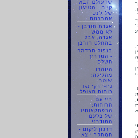
שהעולם הבא
ך
קיים - הטיעון
,
של ג'נס
.
אמברטס
ד
'
אגדת חורבן -
ע
לא ממש
אגדה, אבל
בהחלט חורבן
,
בנפול תרדמה
ן
- המדריך
ה
השלם
.
ן
היזהרו
ו
מהלילה:
שוטר
ניו-יורקי נגד
.
כוחות האופל
ת
חיי עם
,
הרוחות:
ז
הרפתקאותיו
א
של בלעם
המודרני
י
דרכון ליקום -
ק
המחקר יוצא
ה