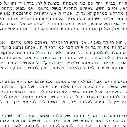
יתי בביתי יחד עם בני משפחתי בשעת לילה. ברדיו דיווחו על כ
, וקיים חשש שאיראן תתקוף בנשק גרעיני. אני מביט מהחלון
מתרחש במרחק לא גדול, ופטריית אש גרעינית מתרוממת באוויר
 מאד אלינו, ושבתוך כמה שניות גל ההדף והחום ישמיד אותנו. מי
. אני נופל לרצפה, אומר במהירות וידוי ו"שמע ישראל", מודה לה
 זאת, ועל כך שהמוות יהיה מהיר וחסר כאבים – ואז הפיצוץ פוג
הוא היותר מעניין. אני מתעורר ומגלה שאמנם כולנו מתים – אני
להיות מת זה בדיוק אותו דבר כמו להיות חי. אנחנו נמצאים עדיי
אה שלם לחלוטין, כמו כל האזור, ולא ניכר בכלל שום רושם להתקפ
תי). כולנו נשארנו בדיוק אותו דבר, מבחינת המראה, האישיות וכו'
נחנו מתים – וזה אומר ש"יצאנו מהמשחק" של האנשים החיים. אי
נחנו לא צריכים לאכול ולשתות ולעבוד, ואין לנו שום תפקיד שאנ
שים החיים, אבל הם לא רואים אותנו. מבחינתם אנחנו לא מוחשיים
אנשים חיים שגרה בבית שלנו, יחד איתנו, ועל הקיר יש לוחי
לי המלחמה. אבל אותם אנשים לא מודעים לכך שאנו נמצאים בבית
זה ולהסתובב כרצוננו, מבלי שהם ירגישו במשהו. אנחנו יכולים להזי
בל אין לנו סיבה לעשות זאת, ואנו משתדלים להימנע מכך כדי ל
 נמצא בה, חשתי תחושה של שלווה ואושר, שאיני זוכר שחווית
ית, עמדתי באור השמש של אחר הצהריים, ופשוט התחלתי לצחו
אין יותר דאגות – לא צריך לדאוג ללימודים ולפרנסה, לשכר הדיר