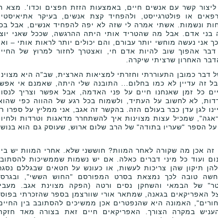
יצור קשר עם אנשים חיים, באמצעות הזזת חפצים וכדו'. מצא ח
 רפאים או פולטרגייסט, ולהפחיד קצת אנשים, בעיקר אתיאיסטי
ות ונשמות. אשתי אמרה לי שזה לא יפה להפחיד אנשים, אבל בכ
ני אדם. אבל מה שהטריד אותי היתה ההרגשה, שככל שאני יוצ
ך אני נעשה מוחשי יותר עבורם, והם יכולים יותר לראות אותי – וא
דבר אהפוך שוב להיות אדם חי, ואצטרך לחזור למרוץ של החיי
הדבר האחרון שרציתי שיקרה.
ל דבר כמובן התעוררתי וחזרתי למציאות הארצית, שב"ה היא מצוינ
בל זה עדיין לא כמו בחלום... התובנה שלי היתה, שאמנם אי אפש
 כל זמן שאנחנו חיים על פני האדמה, אבל אפשר וצריך לנסו
ת, לא לחשוב על העתיד, ולשמוח בכל רגע של ההווה כפי שהוא
ינו לגן עדן כבר בעולם הזה. בהקשר זה אגב, אני ממליץ על ספרו ר
דאגה", שמכיל עצות מצוינות איך להשתחרר מדאגות וטרדות ולחיו
 על הספר "שעריו בתודה" של הרב שלום ארוש, שעוסק גם הוא בנוש
זה אכן מה שקורה לאחר המוות? חוששני שלא. אחרי המוות יש בי
ינום ועוד כל מיני דברים כאלה. אם יש נשמות שממשיכות להסתוב
הן תיקון שהן צריכות לעשות, או כעונש על חטאים שבגללם נסגר
חשה טובה לכך נמצאת בסרט המפורסם "החוש הששי", ובגרס
ר" של הבמאי והשחקן נסים ורטה (הפקה מצוינת אגב. מעבי
צל האפריקאים בגאנה, שמתאר אורי שוורצמן בספר שהזכרתי בפוס
ורים", האמונה היא שהנפטרים אכן ממשיכים להסתובב בין החיים
העניש במקרה הצורך. האפריקאים חיים זאת בצורה מאד חזקה