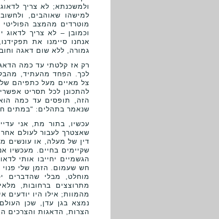
ולמשכנתא; לא צריך לדאוג
למישהו שאוהבים, ולחשוב 
מוטרדים מהמצב הפוליטי ו
וכמובן – לא צריך לדאוג י
אנחנו סיימנו את תפקידנו,
גמורה, ללא שום דאגה וחובה
רק אז קלטתי עד כמה הדאגה
לכך. הפחד מהעתיד, מהבלת
צל מאיים מעל כתפיהם של 
להתכונן לכל תסריט אפשרי
הזה, תופסים עד כמה הוא 
שנאמר בתהלים: "במתים חפ
עכשיו, בתור מת, אני עדיי
שאצטרך לעבור לעולם אחר 
דין של מעלה, או עונשים מח
שקיימים בחיים. מעכשיו אנ
הגשמיים יחייבו אותי לדאוג
חש שעמום. הזמן שלי פנוי ל
מוחלט, מבלי שהדברים יטר
מתרוצצים ברחובות, מלאי
מהמוות; אילו היו יודעים אי
נמצא בגן עדן, שכן העולם 
הצרות, הדאגות והצרכים הא