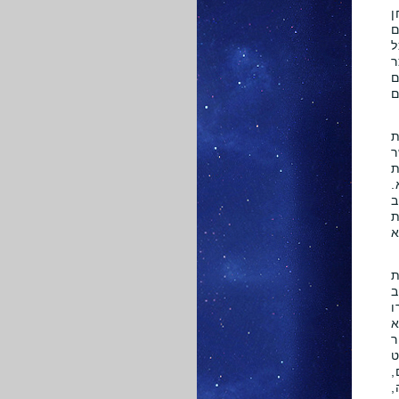
ן
ם
ל
ר
ם
ם
ת
ר
ת
.
ב
ת
א
ת
ב
ו
א
ר
ט
,
,