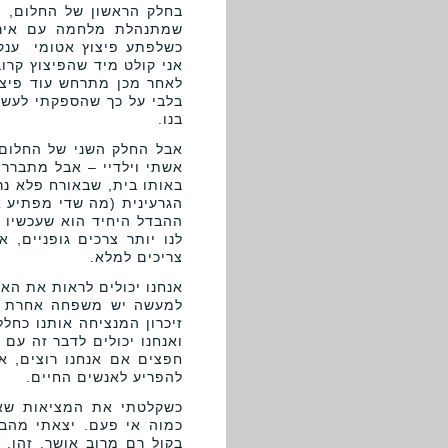
בחלק הראשון של החלום, הי
שמתנהלת מלחמה עם איראן
כשלפתע פיצוץ אטומי ענק 
אני קולט מיד שהפיצוץ קרוב
לאחר מכן מתרחש עוד פיצוץ
בלבי על כך שהספקתי לעשות
בנו.
אבל החלק השני של החלום, 
אשתי וילדיי – אבל מתברר ש
באותו בית, שבאורח פלא נר
הגרעינית (מה שדי מפתיע או
ההבדל היחיד הוא שעכשיו א
לנו יותר צרכים גופניים, א
צריכים למלא.
אנחנו יכולים לראות את האנ
למעשה יש משפחה אחרת של 
זיכרון המנציחה אותנו כחל
ואנחנו יכולים לדבר זה עם 
חפצים אם אנחנו רוצים, א
להפריע לאנשים החיים.
כשקלטתי את המציאות שאני
כמוה אי פעם. יצאתי מהב
בקול רם מרוב אושר. זהו, 