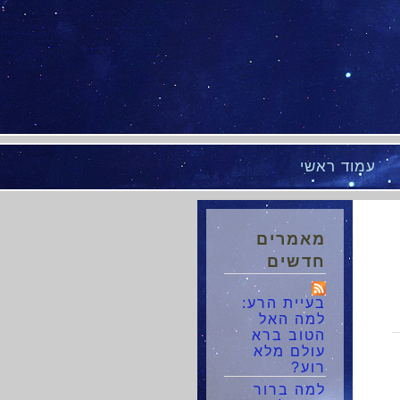
עמוד ראשי
מאמרים
חדשים
בעיית הרע:
למה האל
הטוב ברא
עולם מלא
רוע?
למה ברור