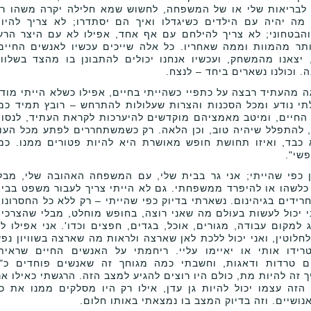
 לבריאות שלי או של המשפחה, לחשוש שמא חלילה יקרה משהו ר
מה יהיה עם הילדים כשיגדלו ואיך הם יסתדרו; לא צריך להיו
הבטחוני; לא צריך להילחם עם אף אחד, אפילו לא עם היצר הרע
ותר מהמוות וממה שאחריו. כל אלה שייכים עכשיו לאנשים החיים
 יצאנו מהמשחק, ועכשיו אנחנו יכולים להתבונן בו מהצד בשלוו
. וכולנו נשארים ביחד – לנצח.
 מהעתיד רבצה על כתפיי כשהייתי בחיים, אפילו כשלא הייתי מוד
י נודע ומכל הסכנות והצרות שעלולות להתרחש – רובץ תמיד כמ
החיים, ומיטב מאמציהם מוקדשים להיערכות לקראת העתיד, לנסו
, להתפלל שיהיה טוב, וכן הלאה. רק כשמשתחררים לפתע מכל העו
כבד, ואיזו תחושת חופש מאושרת היא להיות פטורים ממנו. כמ
שי".
ן כפי שהייתי; אני גר בבית שלי, עם המשפחה האהובה שלי, מבל
כלשהו או להיפרד ממשפחתי. גם לא הייתי צריך לעבור משפט בבי
רידים בגיהינום. נשארתי בדיוק כפי שהייתי – רק ללא כל החסרונו
י יכול לעשות בעולם מה שאני רוצה, בחופש מוחלט, מבלי שהצרכי
 למקום עבודה, מגורים, אוכל, בגדים, חפצים וכדו'. אני אפילו ל
חלוטין, ואני יכול ללכת לאן שארצה ולראות מה שארצה בשוויון נפ
ידו אותי או יאיימו עליי. ריחמתי על האנשים החיים שראית
ם טרדות ודאגות, וחשבתי כמה מגוחך זה שאנשים פוחדים כ"
ך זה להיות מת, כולם היו רוצים להגיע למצב הזה. הרגשתי כאילו אנ
הזה עצמו יכול להיות גן עדן, אילו רק היו מסלקים ממנו את כ
נושיים. וזה בדיוק המצב בו נמצאתי באותו חלום.