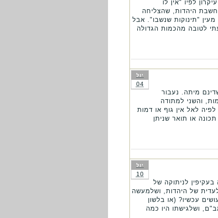
רון לפיו "אין לו
מחשבת היהדות, שהצליחה
עין "תינוקות שנשבו". אבל
עתי לטובה מהכמות הגדולה
יול
04
דינם מיתה. נעבור
ת, והשני למתודה
יה לאל אין גוף או דמות
כונה או תואר שניתן
יול
10
בעקיפין לניתוקה של
עדית של היהדות, ושלמעשה
ים עכשיו? (או בלשון
ב"ם, ושלגישתו היו כמה