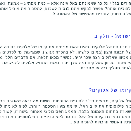
רים בגלוי על כך שאמונתם באל אינה אלא – כמה מפתיע – אמונה. ואם 
הוכיח אותה? אפשר לבקש מהם לנסות לשכנע, להסביר מה מוביל אותם ל
 הוכחות, עוברים מהמישור של האמונה ל...
ישראל - חלק ב
כונותיו של אלוקים. ראינו שאם מניחים את קיומו של אלוקים כסיבה הר
של תבונה ורצון (במובן כלשהו, לא בהכרח אנושי), שמגיעות עד לפרטים 
 מכיוון שאלוקים רצה שכך יהיה. נמשיך מכאן הלאה. אם הדברים הללו נכ
י שהם, מכיוון שאלוקים רצה שכך יהיו. כאשר התחיל אלוקים להניע את ג
לאחר תהליך כזה או אחר ית...
יומו של אלוקים?
 אלוקים, מגיעים בד"כ לסוגיית ההוכחות. משום מה נראה שאנשים רבים
יח פילוסופית את קיום האל. קיימת מעין הסכמה רווחת, לפיה לא ניתן לה
שא זה בתחום האמונה בלבד. המניע הפסיכולוגי מאחורי גישה זו, קשור 
תפס כהפרכת קיומו של האל. בניגוד לימי הביניים, הפילוסופיה המודרני
כל האנושי והיכולת להוכיח טע...