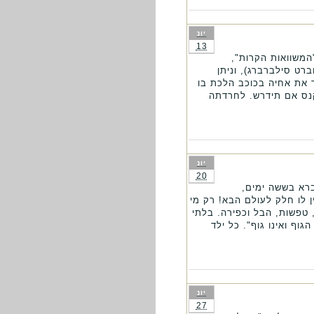
יונ
13
המשוואות הקרות",
ברט סילברברג), וניתן
 את אחיה בכוכב הלכת בו
קנס אם תידרש. לחרדתה
יונ
20
רא בששה ימים,
ן לו חלק לעולם הבא! רק מי
 טפשות, הבל וכפירה. בלתי
גוף ואינו גוף". כל ילד
יונ
27