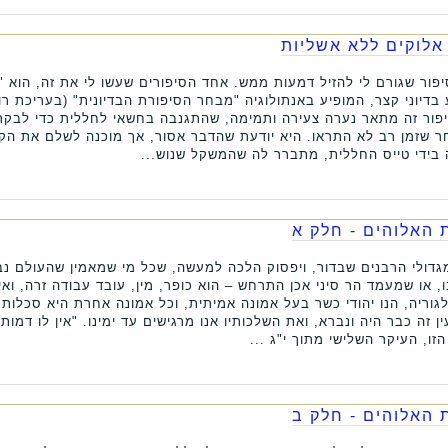
אלוקים ללא אשליות
פור שגורם לי להזיל דמעות ממש. אחד הסיפורים שעשו לי את זה, הוא "
 בדיוני קצר, המופיע באנתולוגיה "מבחר הסיפורת הבדיונית" (בעריכת רו
סיפור זה מתאר נערה צעירה ותמימה, שהתגנבה בחשאי לחללית כדי לבקר
חר שזמן רב לא התראו. היא יודעת שהדבר אסור, אך מוכנה לשלם את ה
בידי טייס החללית, מתברר לה שהמשקל שנוש...
האלוהים - חלק א
דולי הרבנים שבדור, ויפסוק הלכה למעשה, שכל מי שמאמין שהעולם נב
או שמעמד הר סיני אכן התרחש – הוא כופר, מין, עובד עבודה זרה, ואי
וריה, הנו יהודי כשר בעל אמונה אמיתית, וכל אמונה אחרת היא סכלות,
זה כבר היה ונברא, ואת השלכותיו אנו מרגישים עד ימינו. "אין לו דמות ה
זו, העיקר השלישי מתוך י"ג ...
האלוהים - חלק ב