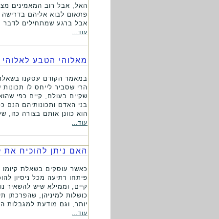
האל, אבל רוב המאמינים מצהי
פתאום לבוא אליהם בדרישה ל
אבל ברגע שמתחילים לדבר על
עוד...
מאלוהי הטבע לאלוהי 
במאמר הקודם עסקנו בשאלת ת
הרי שסביר לייחס לו תכונות 
שקיים בעולם, קיים כפי שהוא
בני האדם ותכונותיהם הנם כפ
הוא כוונן אותם בצורה כזו, ש
עוד...
האם ניתן להוכיח את ק
כאשר עוסקים בשאלת קיומו של
פיתחו רתיעה מכל ניסיון להוכ
קיים, וממילא שיש להשאיר נו
כושלות למיניהן, שהפרכתן תי
יותר, וגם מודעת למגבלות הש
עוד...