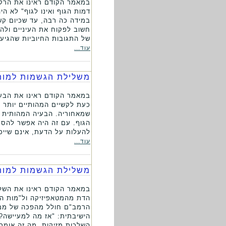
במאמר הקודם ראינו את הרקע 
דמות הגוף ואינו לגוף" לא 
במידה כה רבה, עד שכיום קש
חשוב לפקוח את העיניים ולה
של התגובות החיוביות שהגיעו
עוד...
משלילת הגשמות למות 
במאמר הקודם ראינו את הבעי
כעת לקשיים המהותיים יותר 
שמאחוריה. הבעיה המהותית ע
הגוף. עם זה היה אפשר להסת
להעלות על הדעת, אינם שייכי
עוד...
משלילת הגשמות למות 
במאמר הקודם ראינו את השלכ
הדת מהמטאפיזיקה ול"מות ה
הרמב"ם חולל מהפכה של ממש 
הישיבתית: "אז מה למעיישה?"
השלכות מזיקות. מה זה אומר 