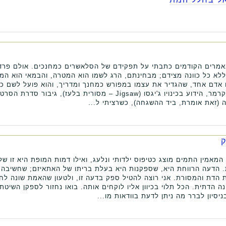
מאמרים הקודמים כתבתי על תפקידם של הסלאשרים כמחנכים. אולם פרדי, 
לא כל כוונה מצידם; מבחינתם, הרג לשמו הוא המטרה, והבמאי הוא המ
ו אדם אחד, שהגדיר את עצמו במפורש כמחנך ומדריך, והוא פועל לשם כך
(זאת אומרת, ביד ההשגחה), כשרציתי ל...
ק
 המאמין התמים מוצג כטיפוס ילדותי ונלעג, ואילו דמות המופת היא זו ש
 הדעה הרווחת היא, שספקנות היא בעלת בריתו של האתאיזם; שחשיבה 
 הדת והמסורת. אני רוצה להטיל ספק בדעה זו, ולטעון שהאמת שונה לחלו
 הדתית. הכל תלוי בכיוון אליו לוקחים אותה. בואו נחזור לספקן השיטתי
יסיון לברר מה ניתן לדעת בוודאות מו...