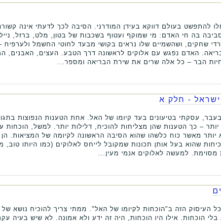
לו להתפשט בעולם דווקא בעידן המודרני. הסיבה לכך לדעתי אינה קשורה
ביבה בה חי האדם: מי שמוקף ועטוף בשכבות של בטון, מלט, ברזל, ניילו
ורדי שחקים, ושהשמיים שלו נראים בקושי מבעד לחוטי החשמל ולערפיח 
בריאה. האדם נפגש עם אלוקים לראשונה דרך הטבע. העצים, האבנים, המ
חיות הבר – כל אלה שרים את שירת הבריאה ומספר...
ישראל - חלק א
עבר, עסקתי בטיעונים בעד קיומו של האל. אחת הטענות הנפוצות בתגובה
ותר – כך הטענות שהן מצליחות להוכיח, דלילות יותר. למשל, הוכחות ע
 יותר מאשר כוח כלשהו שהוא הסיבה הראשונה לקיומה של המציאות. הן 
כיחות שהוא בעל אותן תכונות שמקובל לייחס לאלוקים (כמו היותו טוב, מ
מסוימת. למעשה לאלוקים אנמי מעין...
ם
ל העיסוק הזה ב"הוכחות לקיומו של האל". ממתי צריך להוכיח נושא של א
לי הוכחות. אילו היו הוכחות, היה זה ידע ולא אמונה. לא שיש בעיה עקר