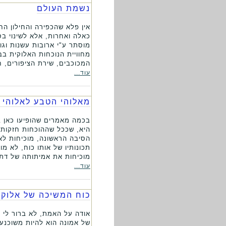
נשמת העולם
אין פלא שהכפירה והחילון הח
כאלה ואחרות, אלא לשינוי בס
מוסתר ע"י ארובות עשנות וג
מחוויית הנוכחות האלוקית ב
המכוכבים, שירת הציפורים, 
עוד...
מאלוהי הטבע לאלוהי 
בכמה מאמרים שהופיעו כאן ב
היא, שככל שההוכחות חזקות י
הסיבה הראשונה, מוכיחות לא
תכונותיו של אותו כוח, לא מו
מוכיחות את אמיתותה של דת 
עוד...
כוח המשיכה של אלוקי
אודה על האמת, לא ברור לי כ
של אמונה הוא להיות משוכנע ב