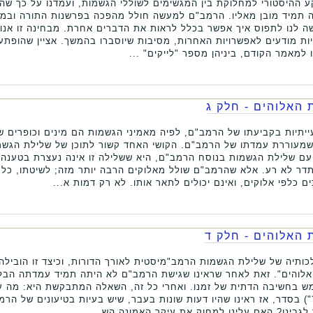
ההיסטורי למחלוקת בין המגשימים לשוללי הגשמות, ועמדנו על כך שהעיק
היה תמיד מובן מאליו. הרמב"ם למעשה חולל מהפכה בפרשנות התורה וב
ה לנו לתפוס איך אפשר בכלל לראות את הדברים אחרת. מבחינה זו אנו מ
יות מודעים לאפשרויות האחרות, מסיבות שיוסברו בהמשך. אציין שהופת
 למאמר הקודם, ביניהן מספר "לייקים" ...
האלוהים - חלק ג
יתיות בקביעתו של הרמב"ם, לפיה מאמיני הגשמות הם מינים וכופרים ש
שמעוררת עמדתו של הרמב"ם. הקושי האחד קשור לתוכן של שלילת הגשמו
ם שלילת הגשמות בנוסח הרמב"ם, היא ששלילה זו אינה נעצרת בטענה לפ
דר לא רע. אלא שהרמב"ם שולל מאלוקים הרבה יותר מזה; לשיטתו, כל ת
ם כלפי אלוקים, ואינם יכולים לתאר אותו. לא רק דמות א...
האלוהים - חלק ד
ותיה של שלילת הגשמות הרמב"מיסטית לאורך הדורות, וכיצד זו הובילה 
אלוהים". זאת לאחר שראינו שגישת הרמב"ם לא היתה תמיד עמדתה הבל
בחשיבה הדתית של זמנו. ואחרי כל זה, השאלה המתבקשת היא: מה עוש
) בסדר, אז ראינו שהיו דעות שונות בעבר, שיש בעיות בטיעונים של הרמ
לגבינו? האם עלינו למחוק את עיקר האמונה הש...