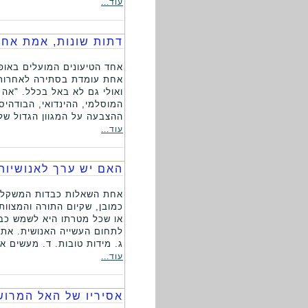
עוד...
דתות שונות, אמת אח
אחד הטיעונים המועלים באופן
אחת עומדת בסתירה לאחרות,
ואולי גם לא באל בכלל. "אה 
המוסלמי, ההינדואי, הבודהיס
ההצבעה על המגוון הגדול של 
עוד...
האם יש ערך לאנושיות
אחת השאלות כבדות המשקל בי
כמובן, שקיום התורה והמצוות
או שכל מטרתו היא לשמש כבס
לתחום העשייה האנושית. את 
ג. מידות טובות. ד. מעשים אנ
עוד...
אסיריו של האל המרוש