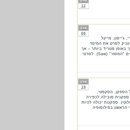
מרץ
12
מרץ
06
ג'ייסון, מייקל
עניק לסרט את המימד
 באופן מטריד ביותר – אך
גם יעיל ביותר. קבלו את ג'ון קרמר, הידוע בכינויו ג'יגסו (Jigsaw – מסורית בלעז), גיבור סדרת הסרטים "המסור" (Saw). לסרטי
מרץ
19
ל הספקן, הסקפטי,
ספקנית מובילה לכפירה
טין. ספקנות יכולה להיות
 הראשון בפילוסופיה