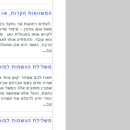
המשוואות הקרות, או: 
.לעתים רחוקות אני נתקל בסי
מאת טום גודווין – סיפור מדע
לקרוא אותו באנגלית כאן : 
הוא עובד, ולהפתיע אותו לא
הרבה, כאשר היא אכן מתגלה 
עוד...
משלילת הגשמות למות 
תארו לכם שמחר יקום אחד מג
שהיה אדם בשם אברהם אבינו, 
שמבין פסוקים אלה כמשל ואלג
נתפס, נכון? אלא שמעשה מעין 
יהודי יודע לדקלם את השורה ה
עוד...
משלילת הגשמות למות 