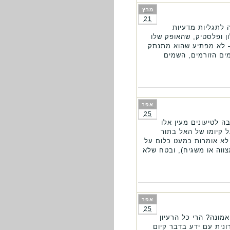
מרץ
21
 לתגליות מדעיות
ן ופלסטיק, שהאופק שלו
– לא מפתיע שהוא מתנתק
ים הזורמים, השמים
אפר
25
 לטיעונים מעין אלו
ל קיומו של האל בתור
לא אומרות כמעט כלום על
צווה או משגיח), ובטח שלא
אפר
25
מונה? הרי כל הרעיון
ונית עם ידע בדבר קיום