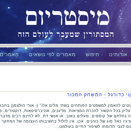
מיסטריום
המסתורין שמעבר לעולם הזה
אודותינו
חיפוש
מאמרים לפי נושאים
מאמרים
ני כדורגל - המשחק המכור
וטים להאמין למשפטים הפותחים בשתי מלים אלו" (- אורי הולצמן) בחב
ליון בכל הקשור להכרת המציאות. מדענים, אוניברסיטאות, דוקטורים, פ
ה נחלתם של קוסמים, מעלים באוב, או אנשי דת. לא לחינם רבים מדברים
גיו כאל סוג של כוהנים. אכן, אין לזלזל בחשיבותו העצומה של המחקר 
 לגבי תרומתו לשיפור החיים בעולמנו,...