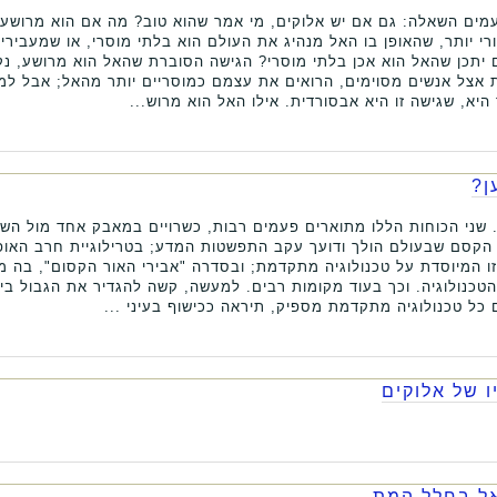
פעמים השאלה: גם אם יש אלוקים, מי אמר שהוא טוב? מה אם הוא מרושע,
ורי יותר, שהאופן בו האל מנהיג את העולם הוא בלתי מוסרי, או שמעבירי
ם יתכן שהאל הוא אכן בלתי מוסרי? הגישה הסוברת שהאל הוא מרושע, נ
 פופולארית אצל אנשים מסוימים, הרואים את עצמם כמוסריים יותר מהאל; אבל
היא, שגישה זו היא אבסורדית. אילו האל הוא מרוש...
ן?
ף. שני הכוחות הללו מתוארים פעמים רבות, כשרויים במאבק אחד מול הש
ו הקסם שבעולם הולך ודועך עקב התפשטות המדע; בטרילוגיית חרב האו
 המיוסדת על טכנולוגיה מתקדמת; ובסדרה "אבירי האור הקסום", בה מ
כנולוגיה. וכך בעוד מקומות רבים. למעשה, קשה להגדיר את הגבול בין 
כל טכנולוגיה מתקדמת מספיק, תיראה ככישוף בעיני ...
 של אלוקים
אל בחלל המת