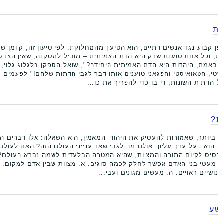
ת
 קבוע נגד אנשים דתיים, הוא הטיעון מהמחלוקת. לפי טיעון זה, קיומן ש
 וכל אחת טוענת שרק היא הדת האמיתית – מוביל למסקנה, שאין הצדק
באמת, היהדות היא הדת האמיתית היחידה?", שואל הספקן בלגלוג גלוי; "מ
טי, הטאואיסטי והפגאני טוענים אותו דבר לגבי הדתות שלהם!" לפעמים נ
הדתות השונות, די בו כדי להפריך את כו...
?
ותר, שאמורות להעסיק את היהודי המאמין, היא השאלה: אלו דברים הם 
 הוא בעל ערך עליון. אולם מה לגבי שאר ענייני העולם הזה? האם לעולם
יס לקיום התורה והמצוות, שהיא המטרה הבלעדית לשמה נברא העולם? 
מעשי בני האדם אפשר לחלק לכמה סוגים: א. מצוות שבין אדם למקום. ב
ושיים ראויים. ה. מעשים מגונים ועבי...
ע