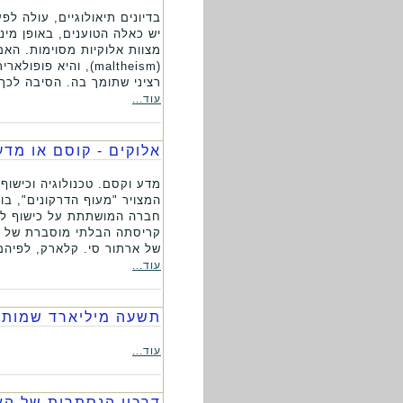
בדיונים תיאולוגיים, עולה ל
יש כאלה הטוענים, באופן מינ
מצוות אלוקיות מסוימות. הא
(maltheism), והיא
רציני שתומך בה. הסיבה לכך 
עוד...
אלוקים - קוסם או מדע
מדע וקסם. טכנולוגיה וכישו
המצויר "מעוף הדרקונים", ב
חברה המושתתת על כישוף לזו
קריסתה הבלתי מוסברת של הט
של ארתור סי. קלארק, לפיהם 
עוד...
תשעה מיליארד שמותיו
עוד...
דרכיו הנסתרות של ה